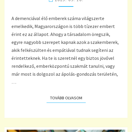
A
DEMENCIÁVAL
ÉLŐ
A demenciával élő emberek száma világszerte
IDŐSEKET?
emelkedik, Magyarországon is több tízezer embert
érint ez az állapot. Ahogy a társadalom öregszik,
egyre nagyobb szerepet kapnak azok a szakemberek,
akik felkészülten és empátiával tudnak segíteni az
érintetteknek. Ha te is szeretnél egy biztos jövővel
rendelkező, emberközpontú szakmát tanulni, vagy
már most is dolgozol az ápolás-gondozás területén,
…
TOVÁBB OLVASOM
TOVÁBB OLVASOM