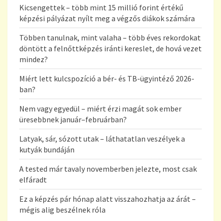
Kicsengettek – több mint 15 millió forint értékű
képzési pályázat nyílt meg a végzős diákok számára
Többen tanulnak, mint valaha – több éves rekordokat
döntött a felnőttképzés iránti kereslet, de hová vezet
mindez?
Miért lett kulcspozíció a bér- és TB-ügyintéző 2026-
ban?
Nem vagy egyedül – miért érzi magát sok ember
üresebbnek január–februárban?
Latyak, sár, sózott utak – láthatatlan veszélyek a
kutyák bundáján
A tested már tavaly novemberben jelezte, most csak
elfáradt
Ez a képzés pár hónap alatt visszahozhatja az árát –
mégis alig beszélnek róla