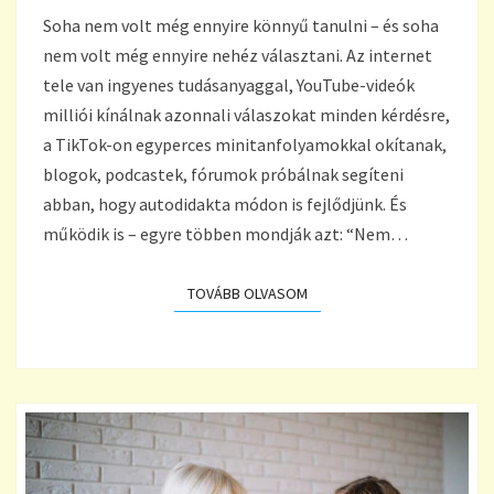
FIZETNI
Soha nem volt még ennyire könnyű tanulni – és soha
A
nem volt még ennyire nehéz választani. Az internet
TUDÁSÉRT?
tele van ingyenes tudásanyaggal, YouTube-videók
milliói kínálnak azonnali válaszokat minden kérdésre,
a TikTok-on egyperces minitanfolyamokkal okítanak,
blogok, podcastek, fórumok próbálnak segíteni
abban, hogy autodidakta módon is fejlődjünk. És
működik is – egyre többen mondják azt: “Nem…
TOVÁBB OLVASOM
TOVÁBB OLVASOM