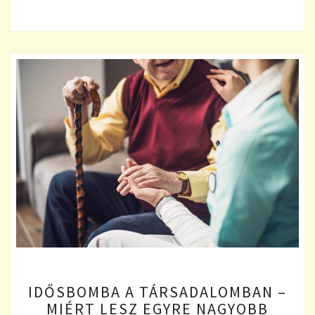
IDŐSBOMBA
IDŐSBOMBA A TÁRSADALOMBAN –
A
MIÉRT LESZ EGYRE NAGYOBB
TÁRSADALOMBAN