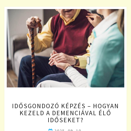
IDŐSGONDOZÓ
IDŐSGONDOZÓ KÉPZÉS – HOGYAN
KÉPZÉS
KEZELD A DEMENCIÁVAL ÉLŐ
–
IDŐSEKET?
HOGYAN
KEZELD
2025. 09. 10.