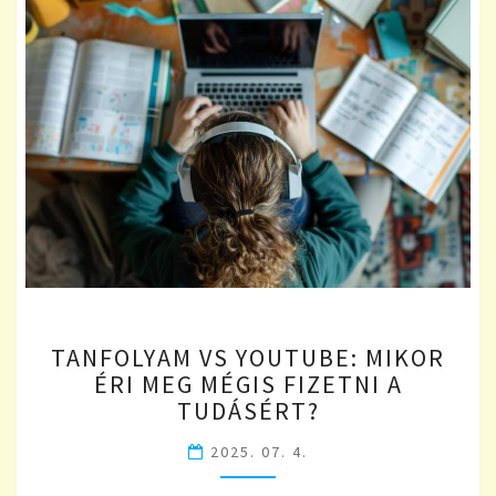
TANFOLYAM
TANFOLYAM VS YOUTUBE: MIKOR
VS
ÉRI MEG MÉGIS FIZETNI A
YOUTUBE:
TUDÁSÉRT?
MIKOR
ÉRI
2025. 07. 4.
MEG
MÉGIS