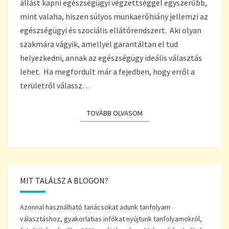
állást kapni egészségügyi végzettséggel egyszerűbb,
mint valaha, hiszen súlyos munkaerőhiány jellemzi az
egészségügyi és szociális ellátórendszert. Aki olyan
szakmára vágyik, amellyel garantáltan el tud
helyezkedni, annak az egészségügy ideális választás
lehet. Ha megfordult már a fejedben, hogy erről a
területről válassz…
TOVÁBB OLVASOM
TOVÁBB OLVASOM
MIT TALÁLSZ A BLOGON?
Azonnal használható tanácsokat adunk tanfolyam
választáshoz, gyakorlatias infókat nyújtunk tanfolyamokról,