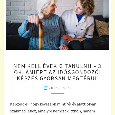
NEM
NEM KELL ÉVEKIG TANULNI! – 3
KELL
OK, AMIÉRT AZ IDŐSGONDOZÓI
ÉVEKIG
KÉPZÉS GYORSAN MEGTÉRÜL
TANULNI!
–
2025. 05. 5.
3
OK,
AMIÉRT
Képzeld el, hogy kevesebb mint fél év alatt olyan
AZ
szakmád lehet, amelyre nemcsak itthon, hanem
IDŐSGONDOZÓI