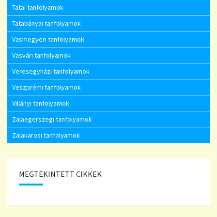
Tatai tanfolyamok
Tatabányai tanfolyamok
Vasmegyeri tanfolyamok
Vasvári tanfolyamok
Veresegyházi tanfolyamok
Veszprémi tanfolyamok
Villányi tanfolyamok
Zalaegerszegi tanfolyamok
Zalakarosi tanfolyamok
MEGTEKINTETT CIKKEK