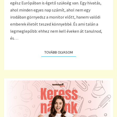
KÉPZÉS
egész Európában is égető szükség van. Egy hivatás,
GYORSAN
ahol minden egyes nap számít, ahol nem egy
MEGTÉRÜL
irodában görnyedsz a monitor előtt, hanem valódi
emberek életét teszed könnyebbé. És ami talán a
legmeglepőbb: ehhez nem kell éveken át tanulnod,
és…
TOVÁBB OLVASOM
TOVÁBB OLVASOM