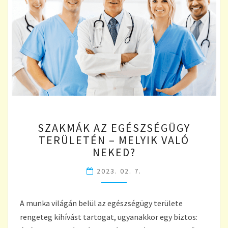
SZAKMÁK
SZAKMÁK AZ EGÉSZSÉGÜGY
AZ
TERÜLETÉN – MELYIK VALÓ
EGÉSZSÉGÜGY
NEKED?
TERÜLETÉN
–
2023. 02. 7.
MELYIK
VALÓ
NEKED?
A munka világán belül az egészségügy területe
rengeteg kihívást tartogat, ugyanakkor egy biztos: