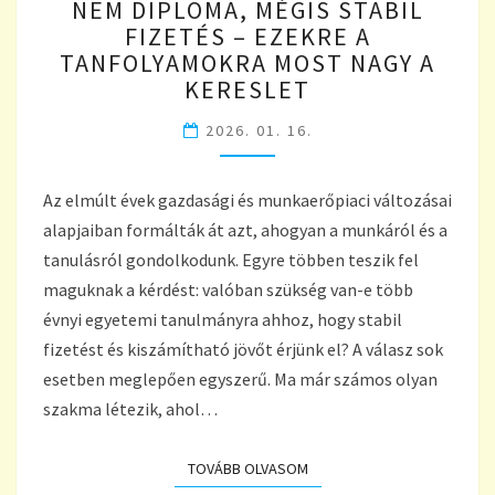
NEM DIPLOMA, MÉGIS STABIL
DIPLOMA,
FIZETÉS – EZEKRE A
MÉGIS
TANFOLYAMOKRA MOST NAGY A
STABIL
FIZETÉS
KERESLET
–
2026. 01. 16.
EZEKRE
A
TANFOLYAMOKRA
Az elmúlt évek gazdasági és munkaerőpiaci változásai
MOST
NAGY
alapjaiban formálták át azt, ahogyan a munkáról és a
A
tanulásról gondolkodunk. Egyre többen teszik fel
KERESLET
maguknak a kérdést: valóban szükség van-e több
évnyi egyetemi tanulmányra ahhoz, hogy stabil
fizetést és kiszámítható jövőt érjünk el? A válasz sok
esetben meglepően egyszerű. Ma már számos olyan
szakma létezik, ahol…
TOVÁBB OLVASOM
TOVÁBB OLVASOM