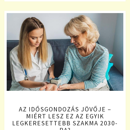
AZ
AZ IDŐSGONDOZÁS JÖVŐJE –
IDŐSGONDOZÁS
MIÉRT LESZ EZ AZ EGYIK
JÖVŐJE
LEGKERESETTEBB SZAKMA 2030-
–
MIÉRT