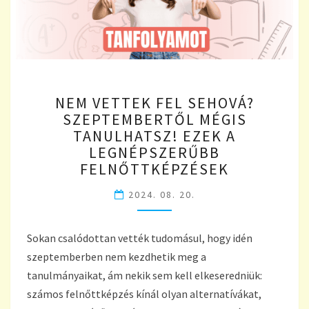
NEM
NEM VETTEK FEL SEHOVÁ?
VETTEK
SZEPTEMBERTŐL MÉGIS
FEL
TANULHATSZ! EZEK A
SEHOVÁ?
SZEPTEMBERTŐL
LEGNÉPSZERŰBB
MÉGIS
FELNŐTTKÉPZÉSEK
TANULHATSZ!
EZEK
2024. 08. 20.
A
LEGNÉPSZERŰBB
Sokan csalódottan vették tudomásul, hogy idén
FELNŐTTKÉPZÉSEK
szeptemberben nem kezdhetik meg a
tanulmányaikat, ám nekik sem kell elkeseredniük:
számos felnőttképzés kínál olyan alternatívákat,