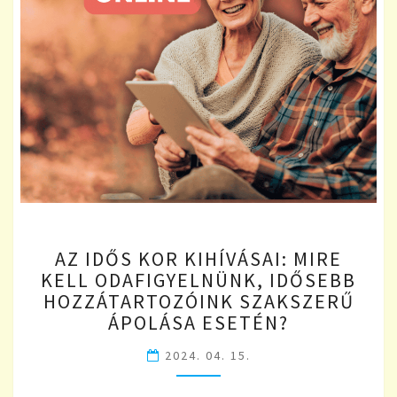
AZ
AZ IDŐS KOR KIHÍVÁSAI: MIRE
IDŐS
KELL ODAFIGYELNÜNK, IDŐSEBB
KOR
HOZZÁTARTOZÓINK SZAKSZERŰ
KIHÍVÁSAI:
MIRE
ÁPOLÁSA ESETÉN?
KELL
2024. 04. 15.
ODAFIGYELNÜNK,
IDŐSEBB
HOZZÁTARTOZÓINK