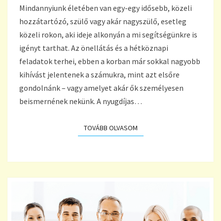
Mindannyiunk életében van egy-egy idősebb, közeli
SZAKSZERŰ
ÁPOLÁSA
hozzátartózó, szülő vagy akár nagyszülő, esetleg
ESETÉN?
közeli rokon, aki ideje alkonyán a mi segítségünkre is
igényt tarthat. Az önellátás és a hétköznapi
feladatok terhei, ebben a korban már sokkal nagyobb
kihívást jelentenek a számukra, mint azt elsőre
gondolnánk – vagy amelyet akár ők személyesen
beismernének nekünk. A nyugdíjas…
TOVÁBB OLVASOM
TOVÁBB OLVASOM