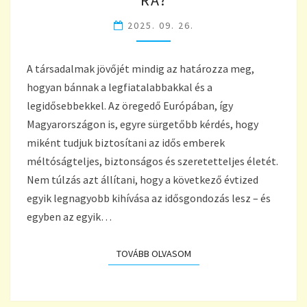
RA?
LESZ
2025. 09. 26.
EZ
AZ
EGYIK
A társadalmak jövőjét mindig az határozza meg,
LEGKERESETTEBB
SZAKMA
hogyan bánnak a legfiatalabbakkal és a
2030-
legidősebbekkel. Az öregedő Európában, így
RA?
Magyarországon is, egyre sürgetőbb kérdés, hogy
miként tudjuk biztosítani az idős emberek
méltóságteljes, biztonságos és szeretetteljes életét.
Nem túlzás azt állítani, hogy a következő évtized
egyik legnagyobb kihívása az idősgondozás lesz – és
egyben az egyik…
TOVÁBB OLVASOM
TOVÁBB OLVASOM