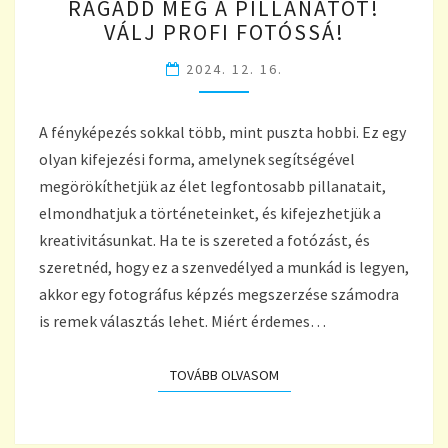
RAGADD MEG A PILLANATOT!
MEG
VÁLJ PROFI FOTÓSSÁ!
A
PILLANATOT!
2024. 12. 16.
VÁLJ
PROFI
FOTÓSSÁ!
A fényképezés sokkal több, mint puszta hobbi. Ez egy
olyan kifejezési forma, amelynek segítségével
megörökíthetjük az élet legfontosabb pillanatait,
elmondhatjuk a történeteinket, és kifejezhetjük a
kreativitásunkat. Ha te is szereted a fotózást, és
szeretnéd, hogy ez a szenvedélyed a munkád is legyen,
akkor egy fotográfus képzés megszerzése számodra
is remek választás lehet. Miért érdemes…
TOVÁBB OLVASOM
TOVÁBB OLVASOM