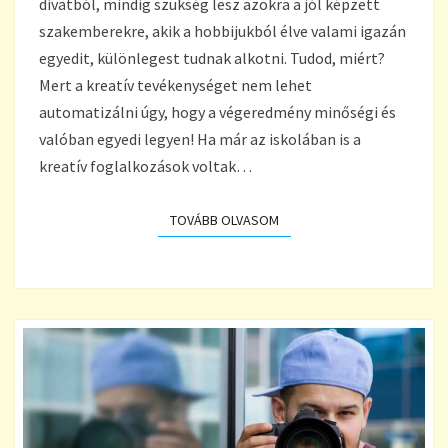
divatból, mindig szükség lesz azokra a jól képzett
LEGNÉPSZERŰBB
szakemberekre, akik a hobbijukból élve valami igazán
egyedit, különlegest tudnak alkotni. Tudod, miért?
Mert a kreatív tevékenységet nem lehet
automatizálni úgy, hogy a végeredmény minőségi és
valóban egyedi legyen! Ha már az iskolában is a
kreatív foglalkozások voltak…
TOVÁBB OLVASOM
TOVÁBB OLVASOM