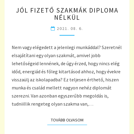
JÓL
JÓL FIZETŐ SZAKMÁK DIPLOMA
FIZETŐ
NÉLKÜL
SZAKMÁK
DIPLOMA
2021. 08. 6.
NÉLKÜL
Nem vagy elégedett a jelenlegi munkáddal? Szeretnél
elsajátítani egy olyan szakmát, amivel jobb
lehetőségeid lennének, de úgy érzed, hogy nincs elég
időd, energiád és főleg kitartásod ahhoz, hogy évekre
visszaülj az iskolapadba? Ez teljesen érthető, hiszen
munka és család mellett nagyon nehéz diplomát
szerezni. Van azonban egyszerűbb megoldás is,
tudniillik rengeteg olyan szakma van,…
TOVÁBB OLVASOM
TOVÁBB OLVASOM