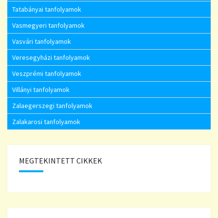
Tatabányai tanfolyamok
Vasmegyeri tanfolyamok
Vasvári tanfolyamok
Veresegyházi tanfolyamok
Veszprémi tanfolyamok
Villányi tanfolyamok
Zalaegerszegi tanfolyamok
Zalakarosi tanfolyamok
MEGTEKINTETT CIKKEK