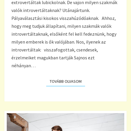
extrovertáltak lubickolnak. De vajon milyen szakmák
valók introvertáltaknak? Utánajártunk.
Pályaválasztási kisokos visszahúzódóaknak. Ahhoz,
hogy meg tudjuk állapítani, milyen szakmák valók
introvertáltaknak, elsőként fel kell fedeznünk, hogy
milyen emberek is ők valójában. Nos, ilyenek az
introvertáltak: visszafogottak, csendesek,
érzelmeiket magukban tartják Sajnos ezt
néhányan…
TOVÁBB OLVASOM
TOVÁBB OLVASOM