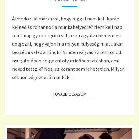
DOLGOZHATSZ
Álmodoztál már arról, hogy reggel nem kell korán
kelned és rohannod a munkahelyedre? Nem kell nap
mint nap gyomorgörccsel, azon agyalva bemenned
dolgozni, hogy vajon ma milyen hülyeség miatt akar
beszélni veled a főnök? Minden vágyad az otthonod
nyugalmában dolgozni olyan időbeosztásban, ami
neked tetszik? Nos, ez koránt sem lehetetlen. Milyen
otthon végezhető munkák…
TOVÁBB OLVASOM
TOVÁBB OLVASOM