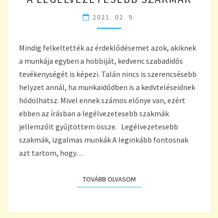
SZAKMÁK
2021. 02. 9.
Mindig felkeltették az érdeklődésemet azok, akiknek
a munkája egyben a hobbiját, kedvenc szabadidős
tevékenységét is képezi. Talán nincs is szerencsésebb
helyzet annál, ha munkaidődben is a kedvteléseidnek
hódolhatsz. Mivel ennek számos előnye van, ezért
ebben az írásban a legélvezetesebb szakmák
jellemzőit gyűjtöttem össze. Legélvezetesebb
szakmák, izgalmas munkák A leginkább fontosnak
azt tartom, hogy…
TOVÁBB OLVASOM
TOVÁBB OLVASOM