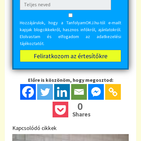
Hozzájárulok, hogy a TanfolyamOKJ.hu-tól e-mailt
kapjak blogcikkekről, hasznos infókról, ajánlatokról.
Elolvastam és elfogadom az
adatkezelési
tájékoztatót
.
Előre is köszönöm, hogy megosztod:
0
Shares
Kapcsolódó cikkek