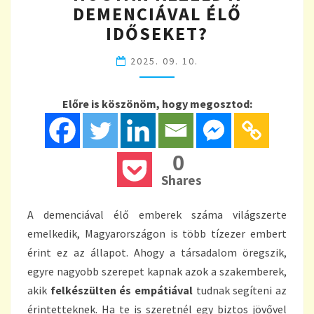
HOGYAN
DEMENCIÁVAL ÉLŐ
KEZELD
IDŐSEKET?
A
DEMENCIÁVAL
2025. 09. 10.
ÉLŐ
IDŐSEKET?
Előre is köszönöm, hogy megosztod:
0
Shares
A demenciával élő emberek száma világszerte
emelkedik, Magyarországon is több tízezer embert
érint ez az állapot. Ahogy a társadalom öregszik,
egyre nagyobb szerepet kapnak azok a szakemberek,
akik
felkészülten és empátiával
tudnak segíteni az
érintetteknek. Ha te is szeretnél egy biztos jövővel