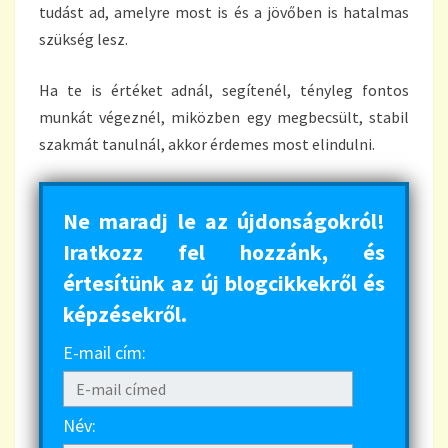
tudást ad, amelyre most is és a jövőben is hatalmas
szükség lesz.
Ha te is értéket adnál, segítenél, tényleg fontos
munkát végeznél, miközben egy megbecsült, stabil
szakmát tanulnál, akkor érdemes most elindulni.
Ne maradj le az újdonságokról!
Iratkozz fel hozzánk, és
értesítünk az új blogcikkekről és
képzésekről.
E-mail cím:
Név: