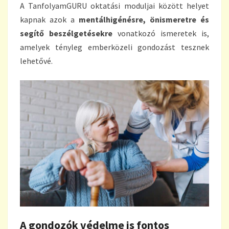
A TanfolyamGURU oktatási moduljai között helyet
kapnak azok a
mentálhigénésre, önismeretre és
segítő beszélgetésekre
vonatkozó ismeretek is,
amelyek tényleg emberközeli gondozást tesznek
lehetővé.
A gondozók védelme is fontos