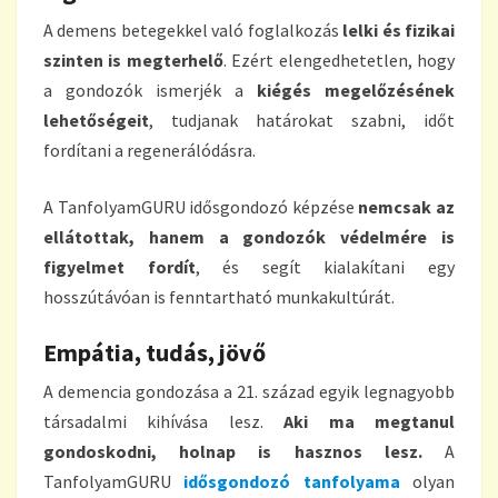
A demens betegekkel való foglalkozás
lelki és fizikai
szinten is megterhelő
. Ezért elengedhetetlen, hogy
a gondozók ismerjék a
kiégés megelőzésének
lehetőségeit
, tudjanak határokat szabni, időt
fordítani a regenerálódásra.
A TanfolyamGURU idősgondozó képzése
nemcsak az
ellátottak, hanem a gondozók védelmére is
figyelmet fordít
, és segít kialakítani egy
hosszútávóan is fenntartható munkakultúrát.
Empátia, tudás, jövő
A demencia gondozása a 21. század egyik legnagyobb
társadalmi kihívása lesz.
Aki ma megtanul
gondoskodni, holnap is hasznos lesz.
A
TanfolyamGURU
idősgondozó tanfolyama
olyan