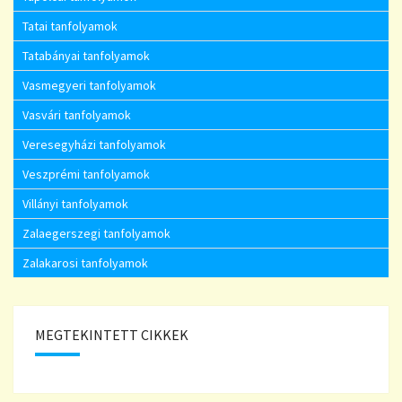
Tatai tanfolyamok
Tatabányai tanfolyamok
Vasmegyeri tanfolyamok
Vasvári tanfolyamok
Veresegyházi tanfolyamok
Veszprémi tanfolyamok
Villányi tanfolyamok
Zalaegerszegi tanfolyamok
Zalakarosi tanfolyamok
MEGTEKINTETT CIKKEK