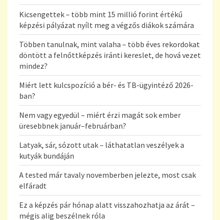
Kicsengettek – több mint 15 millió forint értékű
képzési pályázat nyílt meg a végzős diákok számára
Többen tanulnak, mint valaha – több éves rekordokat
döntött a felnőttképzés iránti kereslet, de hová vezet
mindez?
Miért lett kulcspozíció a bér- és TB-ügyintéző 2026-
ban?
Nem vagy egyedül – miért érzi magát sok ember
üresebbnek január–februárban?
Latyak, sár, sózott utak – láthatatlan veszélyek a
kutyák bundáján
A tested már tavaly novemberben jelezte, most csak
elfáradt
Ez a képzés pár hónap alatt visszahozhatja az árát –
mégis alig beszélnek róla