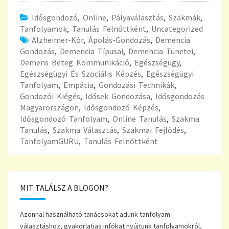
Idősgondozó
,
Online
,
Pályaválasztás
,
Szakmák
,
Tanfolyamok
,
Tanulás Felnőttként
,
Uncategorized
Alzheimer-Kór
,
Ápolás-Gondozás
,
Demencia
Gondozás
,
Demencia Típusai
,
Demencia Tünetei
,
Demens Beteg Kommunikáció
,
Egészségügy
,
Egészségügyi És Szociális Képzés
,
Egészségügyi
Tanfolyam
,
Empátia
,
Gondozási Technikák
,
Gondozói Kiégés
,
Idősek Gondozása
,
Idősgondozás
Magyarországon
,
Idősgondozó Képzés
,
Idősgondozó Tanfolyam
,
Online Tanulás
,
Szakma
Tanulás
,
Szakma Választás
,
Szakmai Fejlődés
,
TanfolyamGURU
,
Tanulás Felnőttként
MIT TALÁLSZ A BLOGON?
Azonnal használható tanácsokat adunk tanfolyam
választáshoz, gyakorlatias infókat nyújtunk tanfolyamokról,