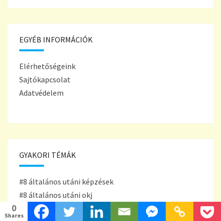
EGYÉB INFORMÁCIÓK
Elérhetőségeink
Sajtókapcsolat
Adatvédelem
GYAKORI TÉMÁK
#8 általános utáni képzések
#8 általános utáni okj
#állatokkal foglalkozó szakma
0
Shares