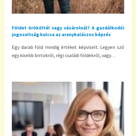
Földet örököltél vagy vásárolnál? A gazdálkodói
jogosultság kulcsa az aranykalászos képzés
Egy darab föld mindig értéket képviselt. Legyen szó
egy kisebb birtokról, régi családi földekről, vagy…