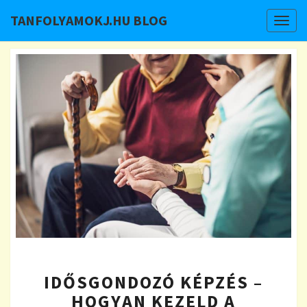
TANFOLYAMOKJ.HU BLOG
Togg
navig
IDŐSGONDOZÓ
IDŐSGONDOZÓ KÉPZÉS –
KÉPZÉS
–
HOGYAN KEZELD A