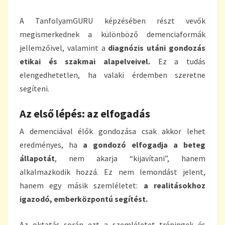
A TanfolyamGURU képzésében részt vevők
megismerkednek a különböző demenciaformák
jellemzőivel, valamint a
diagnózis utáni gondozás
etikai és szakmai alapelveivel.
Ez a tudás
elengedhetetlen, ha valaki érdemben szeretne
segíteni.
Az első lépés: az elfogadás
A demenciával élők gondozása csak akkor lehet
eredményes, ha
a gondozó elfogadja a beteg
állapotát
, nem akarja “kijavítani”, hanem
alkalmazkodik hozzá. Ez nem lemondást jelent,
hanem egy másik szemléletet:
a realitásokhoz
igazodó, emberközpontú segítést.
Az oktatás során ezt a szemléletet tréningek és