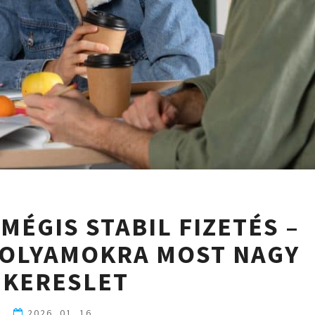
NEM
MÉGIS STABIL FIZETÉS –
DIPLOMA,
MÉGIS
FOLYAMOKRA MOST NAGY
STABIL
 KERESLET
FIZETÉS
–
EZEKRE
2026. 01. 16.