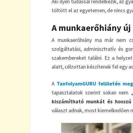
Aki ilyen tudással rendelkezik, az g
töltött el az egyetemen, de nincs gy
A munkaerőhiány új 
A munkaerőhiány ma már nem csak
szolgáltatási, adminisztratív és g
szakembereket találni. Ez a helyze
alatt, célzottan készítenek fel egy 
A
TanfolyamGURU felületén meg
tapasztalatok szerint sokan nem
kiszámítható munkát és hosszú 
választ adnak, most kiemelkedően 