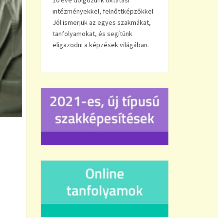
10 éve dolgozunk oktatási
intézményekkel, felnőttképzőkkel.
Jól ismerjük az egyes szakmákat,
tanfolyamokat, és segítünk
eligazodni a képzések világában.