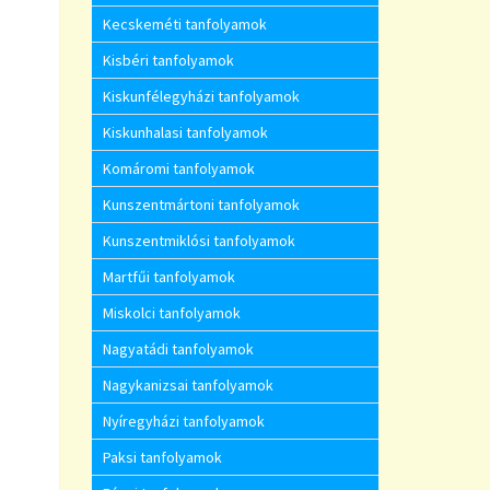
Kecskeméti tanfolyamok
Kisbéri tanfolyamok
Kiskunfélegyházi tanfolyamok
Kiskunhalasi tanfolyamok
Komáromi tanfolyamok
Kunszentmártoni tanfolyamok
Kunszentmiklósi tanfolyamok
Martfűi tanfolyamok
Miskolci tanfolyamok
Nagyatádi tanfolyamok
Nagykanizsai tanfolyamok
Nyíregyházi tanfolyamok
Paksi tanfolyamok