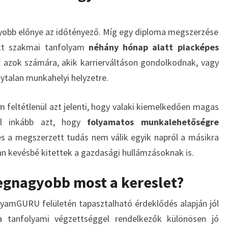
yobb előnye az időtényező. Míg egy diploma megszerzése
tett szakmai tanfolyam
néhány hónap alatt piacképes
s azok számára, akik karrierváltáson gondolkodnak, vagy
ytalan munkahelyi helyzetre.
m feltétlenül azt jelenti, hogy valaki kiemelkedően magas
al inkább azt, hogy
folyamatos munkalehetőségre
, és a megszerzett tudás nem válik egyik napról a másikra
n kevésbé kitettek a gazdasági hullámzásoknak is.
legnagyobb most a kereslet?
yamGURU felületén tapasztalható érdeklődés alapján jól
 a tanfolyami végzettséggel rendelkezők különösen jó