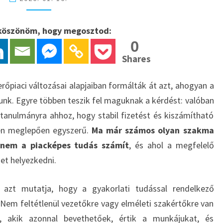
A
TANFOLYAMOKRA
s köszönöm, hogy megosztod:
MOST
0
NAGY
Shares
A
KERESLET
őpiaci változásai alapjaiban formálták át azt, ahogyan a
nk. Egyre többen teszik fel maguknak a kérdést: valóban
tanulmányra ahhoz, hogy stabil fizetést és kiszámítható
ben meglepően egyszerű.
Ma már számos olyan szakma
anem a piacképes tudás számít
, és ahol a megfelelő
et helyezkedni.
a azt mutatja, hogy a gyakorlati tudással rendelkező
. Nem feltétlenül vezetőkre vagy elméleti szakértőkre van
 akik azonnal bevethetőek, értik a munkájukat, és