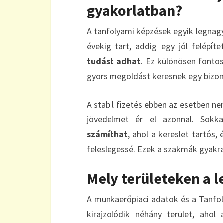
gyakorlatban?
A tanfolyami képzések egyik legnag
évekig tart, addig egy jól felépí
tudást adhat
. Ez különösen fonto
gyors megoldást keresnek egy bizon
A stabil fizetés ebben az esetben ne
jövedelmet ér el azonnal. Sokk
számíthat
, ahol a kereslet tartós
feleslegessé. Ezek a szakmák gyakra
Mely területeken a 
A munkaerőpiaci adatok és a Tanfol
kirajzolódik néhány terület, ahol