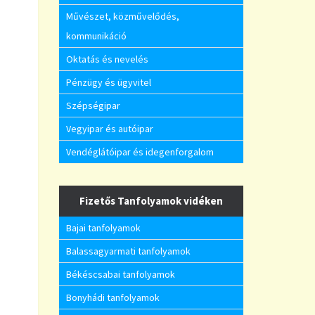
Művészet, közművelődés,
kommunikáció
Oktatás és nevelés
Pénzügy és ügyvitel
Szépségipar
Vegyipar és autóipar
Vendéglátóipar és idegenforgalom
Fizetős Tanfolyamok vidéken
Bajai tanfolyamok
Balassagyarmati tanfolyamok
Békéscsabai tanfolyamok
Bonyhádi tanfolyamok