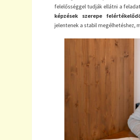
felelősséggel tudják ellátni a felad
képzések szerepe felértékelőd
jelentenek a stabil megélhetéshez,