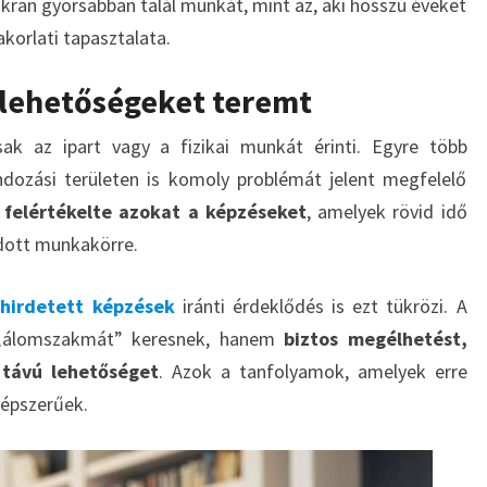
yakran gyorsabban talál munkát, mint az, aki hosszú éveket
akorlati tapasztalata.
lehetőségeket teremt
 az ipart vagy a fizikai munkát érinti. Egyre több
ondozási területen is komoly problémát jelent megfelelő
t
felértékelte azokat a képzéseket
, amelyek rövid idő
adott munkakörre.
hirdetett képzések
iránti érdeklődés is ezt tükrözi. A
 „álomszakmát” keresnek, hanem
biztos megélhetést,
távú lehetőséget
. Azok a tanfolyamok, amelyek erre
népszerűek.