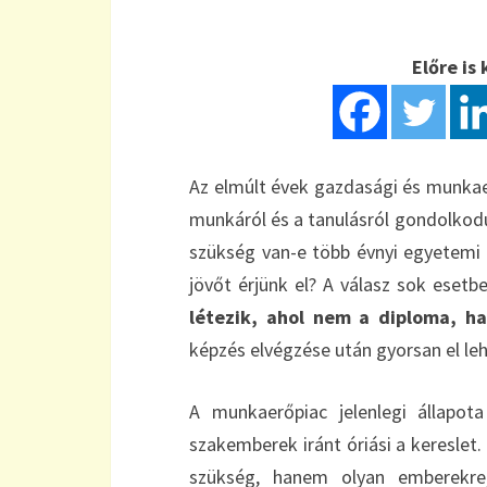
Előre i
Az elmúlt évek gazdasági és munkaer
munkáról és a tanulásról gondolkodu
szükség van-e több évnyi egyetemi 
jövőt érjünk el? A válasz sok eset
létezik, ahol nem a diploma, h
képzés elvégzése után gyorsan el leh
A munkaerőpiac jelenlegi állapot
szakemberek iránt óriási a kereslet
szükség, hanem olyan emberekre,