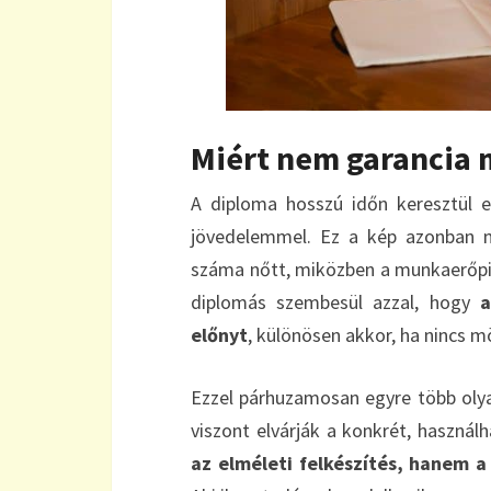
Miért nem garancia 
A diploma hosszú időn keresztül e
jövedelemmel. Ez a kép azonban m
száma nőtt, miközben a munkaerőpiac
diplomás szembesül azzal, hogy
a
előnyt
, különösen akkor, ha nincs m
Ezzel párhuzamosan egyre több olya
viszont elvárják a konkrét, haszná
az elméleti felkészítés, hanem