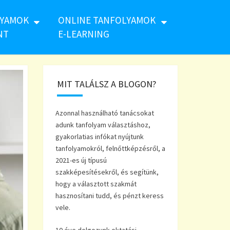
LYAMOK
ONLINE TANFOLYAMOK
NT
E-LEARNING
MIT TALÁLSZ A BLOGON?
Azonnal használható tanácsokat
adunk tanfolyam választáshoz,
gyakorlatias infókat nyújtunk
tanfolyamokról, felnőttképzésről, a
2021-es új típusú
szakképesítésekről, és segítünk,
hogy a választott szakmát
hasznosítani tudd, és pénzt keress
vele.