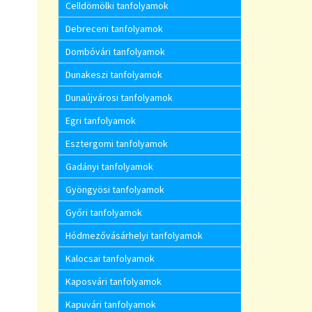
Celldömölki tanfolyamok
Debreceni tanfolyamok
Dombóvári tanfolyamok
Dunakeszi tanfolyamok
Dunaújvárosi tanfolyamok
Egri tanfolyamok
Esztergomi tanfolyamok
Gadányi tanfolyamok
Gyöngyösi tanfolyamok
Győri tanfolyamok
Hódmezővásárhelyi tanfolyamok
Kalocsai tanfolyamok
Kaposvári tanfolyamok
Kapuvári tanfolyamok