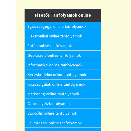
Fizetős Tanfolyamok online
Egészségügyi online tanfolyamok
Elektronikai online tanfolyamok
Fotós online tanfolyamok
Gépkezelő online tanfolyamok
Informatikai online tanfolyamok
Kereskedelmi online tanfolyamok
Közszolgálati online tanfolyamok
Marketing online tanfolyamok
Online nyelvtanfolyamok
Szociális online tanfolyamok
Vállalkozási online tanfolyamok