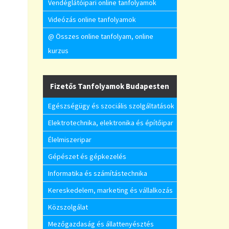
Vendéglátóipari online tanfolyamok
Videózás online tanfolyamok
@ Összes online tanfolyam, online
kurzus
Fizetős Tanfolyamok Budapesten
Egészségügy és szociális szolgáltatások
Elektrotechnika, elektronika és építőipar
Élelmiszeripar
Gépészet és gépkezelés
Informatika és számítástechnika
Kereskedelem, marketing és vállalkozás
Közszolgálat
Mezőgazdaság és állattenyésztés