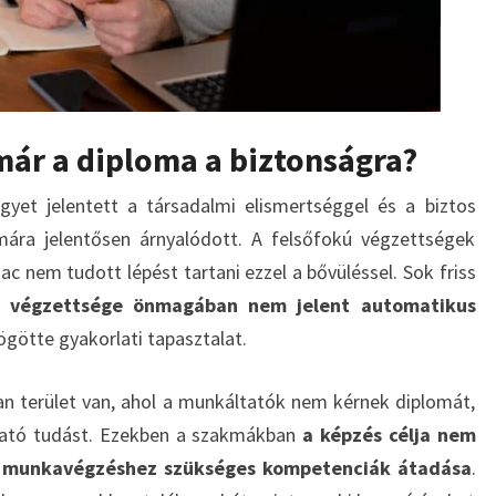
már a diploma a biztonságra?
gyet jelentett a társadalmi elismertséggel és a biztos
ára jelentősen árnyalódott. A felsőfokú végzettségek
 nem tudott lépést tartani ezzel a bővüléssel. Sok friss
 végzettsége önmagában nem jelent automatikus
ögötte gyakorlati tapasztalat.
n terület van, ahol a munkáltatók nem kérnek diplomát,
lható tudást. Ezekben a szakmákban
a képzés célja nem
 a munkavégzéshez szükséges kompetenciák átadása
.