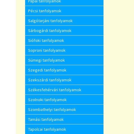
Pápai tanfolyamok
Pécsi tanfolyamok
Salgótarjáni tanfolyamok
Sárbogárdi tanfolyamok
Siófoki tanfolyamok
Soproni tanfolyamok
Sümegi tanfolyamok
Szegedi tanfolyamok
Szekszárdi tanfolyamok
Székesfehérvári tanfolyamok
Szolnoki tanfolyamok
Szombathelyi tanfolyamok
Tamási tanfolyamok
Tapolcai tanfolyamok