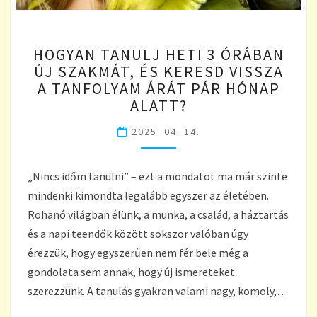
HOGYAN
HOGYAN TANULJ HETI 3 ÓRÁBAN
TANULJ
ÚJ SZAKMÁT, ÉS KERESD VISSZA
HETI
A TANFOLYAM ÁRÁT PÁR HÓNAP
3
ÓRÁBAN
ALATT?
ÚJ
2025. 04. 14.
SZAKMÁT,
ÉS
KERESD
„Nincs időm tanulni” – ezt a mondatot ma már szinte
VISSZA
A
mindenki kimondta legalább egyszer az életében.
TANFOLYAM
Rohanó világban élünk, a munka, a család, a háztartás
ÁRÁT
és a napi teendők között sokszor valóban úgy
PÁR
érezzük, hogy egyszerűen nem fér bele még a
HÓNAP
gondolata sem annak, hogy új ismereteket
ALATT?
szerezzünk. A tanulás gyakran valami nagy, komoly,…