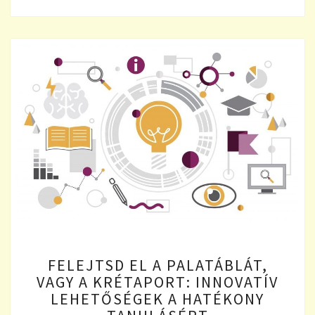
FELEJTSD
FELEJTSD EL A PALATÁBLÁT,
EL
VAGY A KRÉTAPORT: INNOVATÍV
A
LEHETŐSÉGEK A HATÉKONY
PALATÁBLÁT,
VAGY