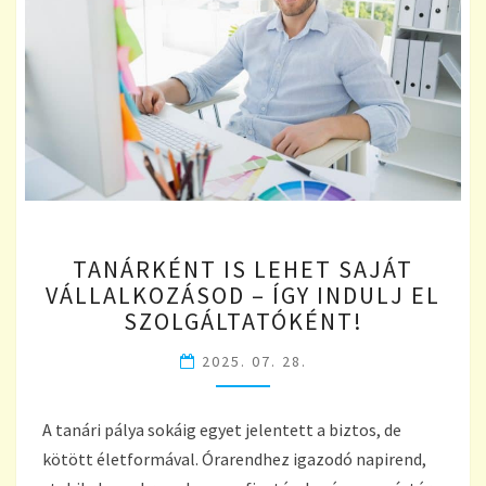
TANÁRKÉNT
TANÁRKÉNT IS LEHET SAJÁT
IS
VÁLLALKOZÁSOD – ÍGY INDULJ EL
LEHET
SZOLGÁLTATÓKÉNT!
SAJÁT
VÁLLALKOZÁSOD
2025. 07. 28.
–
ÍGY
INDULJ
A tanári pálya sokáig egyet jelentett a biztos, de
EL
kötött életformával. Órarendhez igazodó napirend,
SZOLGÁLTATÓKÉNT!