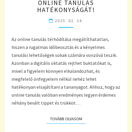
ONLINE TANULÁS
KELL!
ÍGY
HATÉKONYSÁGÁT!
NÖVELHETED
2025. 02. 24.
6
LÉPÉSBEN
AZ
Az online tanulás térhódítása megállíthatatlan,
ONLINE
TANULÁS
hiszen a rugalmas időbeosztás és a kényelmes
HATÉKONYSÁGÁT!
tanulási lehetőségek sokak számára vonzóvá teszik.
Azonban a digitális oktatás rejthet buktatókat is,
mivel a figyelem könnyen elkalandozhat, és
megfelelő önfegyelem nélkül nehéz lehet
hatékonyan elsajátítani a tananyagot. Ahhoz, hogy az
online tanulás valóban eredményes legyen érdemes
néhány bevált tippet és trükköt…
TOVÁBB OLVASOM
TOVÁBB OLVASOM