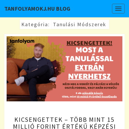
TANFOLYAMOKJ.HU BLOG
Togg
navig
Kategória:
Tanulási Módszerek
KICSENGETTEK
KICSENGETTEK – TÖBB MINT 15
–
MILLIÓ FORINT ÉRTÉKŰ KÉPZÉSI
TÖBB