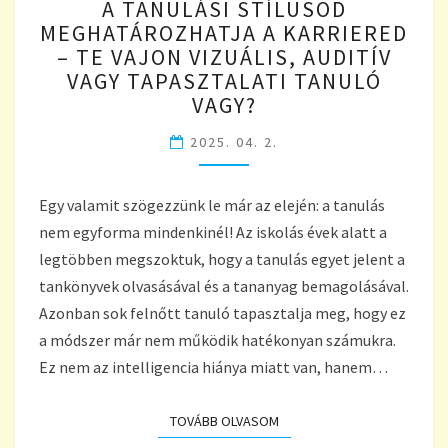
A TANULÁSI STÍLUSOD
TANULÁSI
MEGHATÁROZHATJA A KARRIERED
STÍLUSOD
– TE VAJON VIZUÁLIS, AUDITÍV
MEGHATÁROZHATJA
A
VAGY TAPASZTALATI TANULÓ
KARRIERED
VAGY?
–
TE
2025. 04. 2.
VAJON
VIZUÁLIS,
Egy valamit szögezzünk le már az elején: a tanulás
AUDITÍV
VAGY
nem egyforma mindenkinél! Az iskolás évek alatt a
TAPASZTALATI
legtöbben megszoktuk, hogy a tanulás egyet jelent a
TANULÓ
tankönyvek olvasásával és a tananyag bemagolásával.
VAGY?
Azonban sok felnőtt tanuló tapasztalja meg, hogy ez
a módszer már nem működik hatékonyan számukra.
Ez nem az intelligencia hiánya miatt van, hanem…
TOVÁBB OLVASOM
TOVÁBB OLVASOM