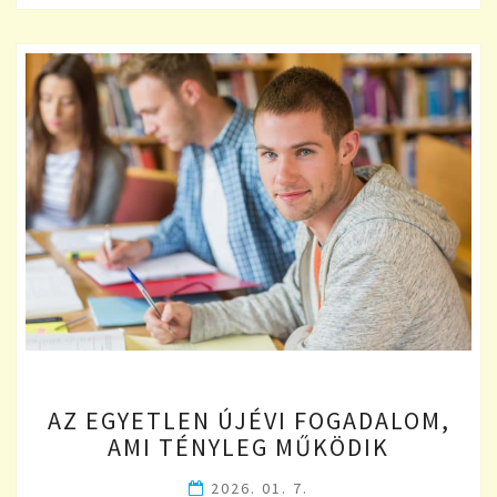
AZ
AZ EGYETLEN ÚJÉVI FOGADALOM,
EGYETLEN
AMI TÉNYLEG MŰKÖDIK
ÚJÉVI
FOGADALOM,
2026. 01. 7.
AMI