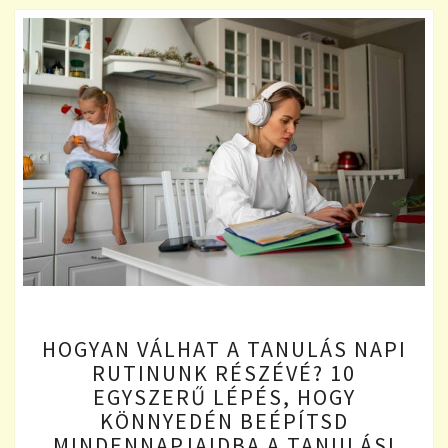
HOGYAN
HOGYAN VÁLHAT A TANULÁS NAPI
VÁLHAT
RUTINUNK RÉSZÉVÉ? 10
A
EGYSZERŰ LÉPÉS, HOGY
TANULÁS
NAPI
KÖNNYEDÉN BEÉPÍTSD
RUTINUNK
MINDENNAPJAIDBA A TANULÁSI