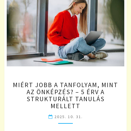
MIÉRT
MIÉRT JOBB A TANFOLYAM, MINT
JOBB
AZ ÖNKÉPZÉS? – 5 ÉRV A
A
STRUKTURÁLT TANULÁS
TANFOLYAM,
MINT
MELLETT
AZ
2025. 10. 31.
ÖNKÉPZÉS?
–
5