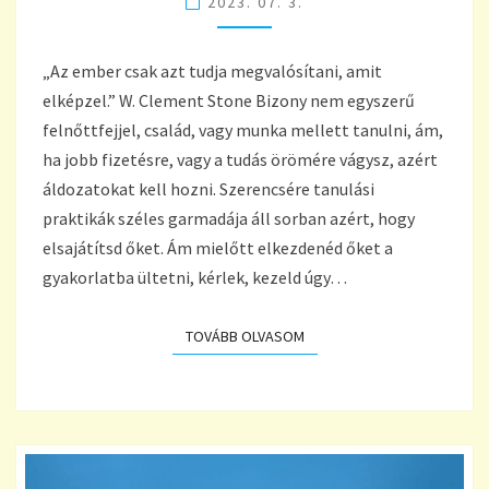
2023. 07. 3.
„Az ember csak azt tudja megvalósítani, amit
elképzel.” W. Clement Stone Bizony nem egyszerű
felnőttfejjel, család, vagy munka mellett tanulni, ám,
ha jobb fizetésre, vagy a tudás örömére vágysz, azért
áldozatokat kell hozni. Szerencsére tanulási
praktikák széles garmadája áll sorban azért, hogy
elsajátítsd őket. Ám mielőtt elkezdenéd őket a
gyakorlatba ültetni, kérlek, kezeld úgy…
TOVÁBB OLVASOM
TOVÁBB OLVASOM