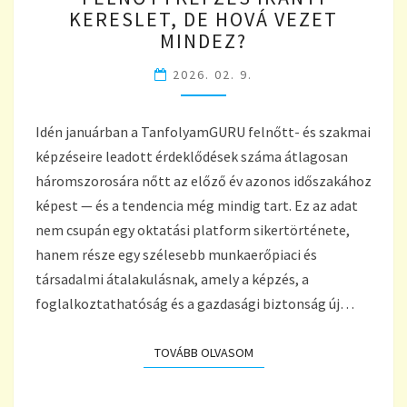
TÖBB
KERESLET, DE HOVÁ VEZET
ÉVES
MINDEZ?
REKORDOKAT
DÖNTÖTT
2026. 02. 9.
A
FELNŐTTKÉPZÉS
Idén januárban a TanfolyamGURU felnőtt- és szakmai
IRÁNTI
KERESLET,
képzéseire leadott érdeklődések száma átlagosan
DE
háromszorosára nőtt az előző év azonos időszakához
HOVÁ
képest — és a tendencia még mindig tart. Ez az adat
VEZET
nem csupán egy oktatási platform sikertörténete,
MINDEZ?
hanem része egy szélesebb munkaerőpiaci és
társadalmi átalakulásnak, amely a képzés, a
foglalkoztathatóság és a gazdasági biztonság új…
TOVÁBB OLVASOM
TOVÁBB OLVASOM