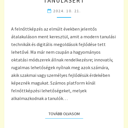
TANULÁSÉRT
A
2024. 10. 21.
KRÉTAPORT:
INNOVATÍV
LEHETŐSÉGEK
A felnőttképzés az elmúlt években jelentős
A
HATÉKONY
átalakuláson ment keresztül, amit a modern tanulási
TANULÁSÉRT
technikák és digitális megoldások fejlődése tett
lehetővé. Ma már nem csupán a hagyományos
oktatási módszerek állnak rendelkezésre; innovatív,
rugalmas lehetőségek nyílnak meg azok számára,
akik szakmai vagy személyes fejlődésük érdekében
képeznék magukat. Számos platform kínál
felnőttképzési lehetőségeket, melyek
alkalmazkodnak a tanulók…
TOVÁBB OLVASOM
TOVÁBB OLVASOM