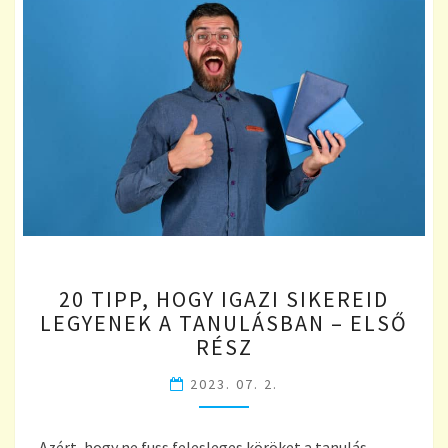
20
20 TIPP, HOGY IGAZI SIKEREID
TIPP,
LEGYENEK A TANULÁSBAN – ELSŐ
HOGY
RÉSZ
IGAZI
SIKEREID
2023. 07. 2.
LEGYENEK
A
TANULÁSBAN
Azért, hogy ne fuss felesleges köröket a tanulás