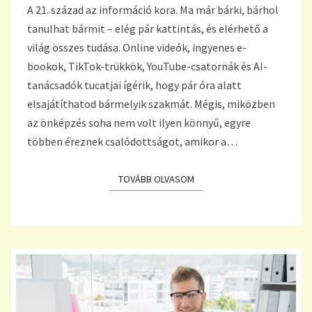
A 21. század az információ kora. Ma már bárki, bárhol
ÉRV
A
tanulhat bármit – elég pár kattintás, és elérhető a
STRUKTURÁLT
világ összes tudása. Online videók, ingyenes e-
TANULÁS
bookok, TikTok-trükkök, YouTube-csatornák és AI-
MELLETT
tanácsadók tucatjai ígérik, hogy pár óra alatt
elsajátíthatod bármelyik szakmát. Mégis, miközben
az önképzés soha nem volt ilyen könnyű, egyre
többen éreznek csalódottságot, amikor a…
TOVÁBB OLVASOM
TOVÁBB OLVASOM