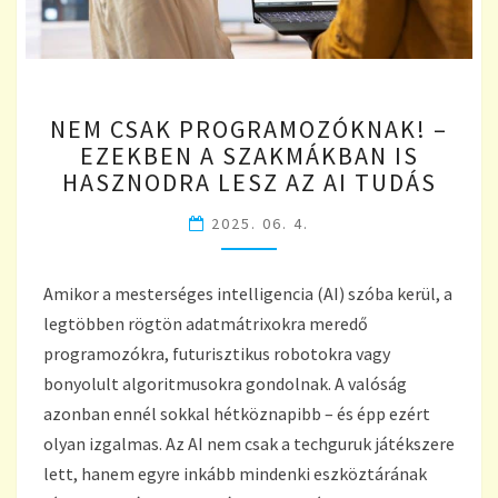
NEM
NEM CSAK PROGRAMOZÓKNAK! –
CSAK
EZEKBEN A SZAKMÁKBAN IS
PROGRAMOZÓKNAK!
HASZNODRA LESZ AZ AI TUDÁS
–
EZEKBEN
2025. 06. 4.
A
SZAKMÁKBAN
IS
Amikor a mesterséges intelligencia (AI) szóba kerül, a
HASZNODRA
legtöbben rögtön adatmátrixokra meredő
LESZ
AZ
programozókra, futurisztikus robotokra vagy
AI
bonyolult algoritmusokra gondolnak. A valóság
TUDÁS
azonban ennél sokkal hétköznapibb – és épp ezért
olyan izgalmas. Az AI nem csak a techguruk játékszere
lett, hanem egyre inkább mindenki eszköztárának