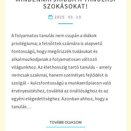
RÉSZÉVÉ?
SZOKÁSOKAT!
10
EGYSZERŰ
2025. 03. 10.
LÉPÉS,
HOGY
A folyamatos tanulás nem csupán a diákok
KÖNNYEDÉN
BEÉPÍTSD
privilégiuma; a felnőttek számára is alapvető
MINDENNAPJAIDBA
fontosságú, hogy megőrizzék tudásukat és
A
alkalmazkodjanak a folyamatosan változó
TANULÁSI
világunkhoz. Az élethosszig tartó tanulás – amely
SZOKÁSOKAT!
nemcsak szakmai, hanem személyes fejlődést is
szolgál – kulcsfontosságú a munkaerőpiacon való
érvényesüléshez, továbbá az önállósághoz és az
egyéni elégedettséghez. Azonban ahhoz, hogy a
tanulás…
TOVÁBB OLVASOM
TOVÁBB OLVASOM