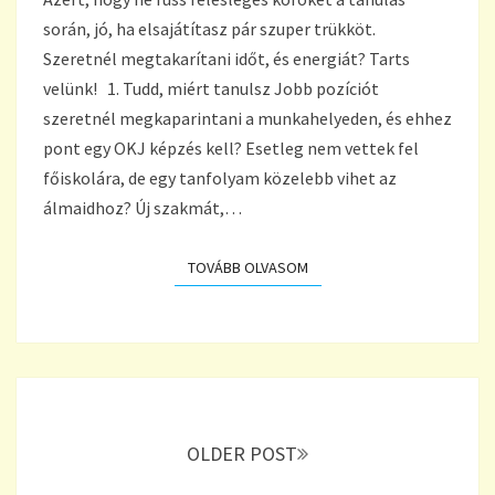
–
során, jó, ha elsajátítasz pár szuper trükköt.
ELSŐ
RÉSZ
Szeretnél megtakarítani időt, és energiát? Tarts
velünk! 1. Tudd, miért tanulsz Jobb pozíciót
szeretnél megkaparintani a munkahelyeden, és ehhez
pont egy OKJ képzés kell? Esetleg nem vettek fel
főiskolára, de egy tanfolyam közelebb vihet az
álmaidhoz? Új szakmát,…
TOVÁBB OLVASOM
TOVÁBB OLVASOM
Bejegyzés
navigáló
OLDER POST