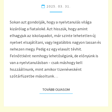
FELNŐTTKÉNT
2025. 03. 31.
IS
GYORSAN
TANULJ
Sokan azt gondolják, hogy a nyelvtanulás világa
NYELVET
kizárólag a fiataloké. Azt hisszük, hogy amint
elhagyjuk az iskolapadot, már szinte lehetetlen új
nyelvet elsajátítani, vagy legalábbis nagyon lassan és
nehezen megy. Pedig ez egy elavult tévhit.
Felnőttként nemhogy lehetőségünk, de előnyünk is
van a nyelvtanulásban – csak máshogy kell
hozzáállnunk, mint amikor tizenévesként
szótárfüzetbe másoltunk…
TOVÁBB OLVASOM
TOVÁBB OLVASOM