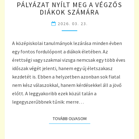
PÁLYÁZAT NYÍLT MEG A VÉGZŐS
MINT
15
DIÁKOK SZÁMÁRA
MILLIÓ
2026. 03. 23.
FORINT
ÉRTÉKŰ
KÉPZÉSI
A középiskolai tanulmányok lezárása minden évben
PÁLYÁZAT
NYÍLT
egy fontos fordulópont a diákok életében. Az
MEG
érettségi vagy szakmai vizsga nemcsak egy több éves
A
időszak végét jelenti, hanem egy új életszakasz
VÉGZŐS
kezdetét is. Ebben a helyzetben azonban sok fiatal
DIÁKOK
nem kész válaszokkal, hanem kérdésekkel áll a jövő
SZÁMÁRA
előtt. A leggyakoribb ezek közül talán a
legegyszerűbbnek tűnik: merre…
TOVÁBB OLVASOM
TOVÁBB OLVASOM