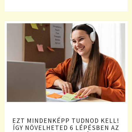
EZT
EZT MINDENKÉPP TUDNOD KELL!
MINDENKÉPP
ÍGY NÖVELHETED 6 LÉPÉSBEN AZ
TUDNOD