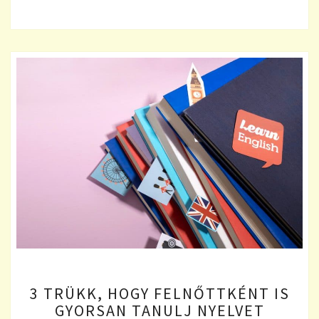
3
3 TRÜKK, HOGY FELNŐTTKÉNT IS
TRÜKK,
GYORSAN TANULJ NYELVET
HOGY