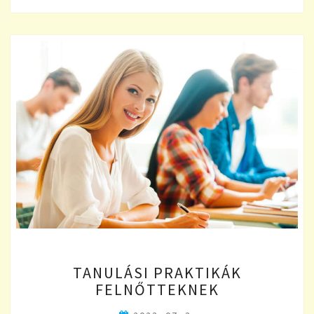
TANULÁSI
TANULÁSI PRAKTIKÁK
PRAKTIKÁK
FELNŐTTEKNEK
FELNŐTTEKNEK