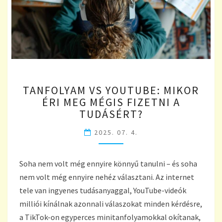
TANFOLYAM
TANFOLYAM VS YOUTUBE: MIKOR
VS
ÉRI MEG MÉGIS FIZETNI A
YOUTUBE:
TUDÁSÉRT?
MIKOR
ÉRI
2025. 07. 4.
MEG
MÉGIS
FIZETNI
Soha nem volt még ennyire könnyű tanulni – és soha
A
nem volt még ennyire nehéz választani. Az internet
TUDÁSÉRT?
tele van ingyenes tudásanyaggal, YouTube-videók
milliói kínálnak azonnali válaszokat minden kérdésre,
a TikTok-on egyperces minitanfolyamokkal okítanak,