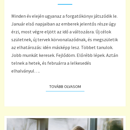
TÉNYLEG
MŰKÖDIK
Minden év elején ugyanaz a forgatókönyv játszódik le.
Január első napjaiban az emberek jelentős része úgy
érzi, most végre eljött az idő a változásra. Új célok
születnek, új tervek körvonalazódnak, és megszületik
az elhatározás: idén másképp lesz. Többet tanulok.
Jobb munkát keresek. Fejlődöm. Előrébb lépek. Aztán
telnek a hetek, és februárra a lelkesedés
elhalványul….
TOVÁBB OLVASOM
TOVÁBB OLVASOM