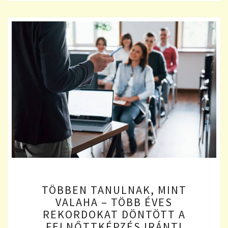
TÖBBEN
TÖBBEN TANULNAK, MINT
TANULNAK,
VALAHA – TÖBB ÉVES
MINT
REKORDOKAT DÖNTÖTT A
VALAHA
–
FELNŐTTKÉPZÉS IRÁNTI