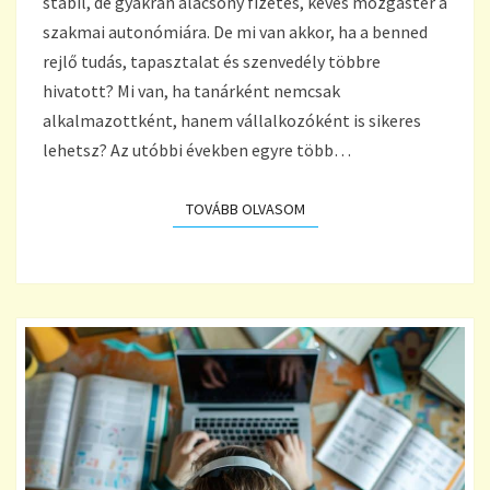
stabil, de gyakran alacsony fizetés, kevés mozgástér a
szakmai autonómiára. De mi van akkor, ha a benned
rejlő tudás, tapasztalat és szenvedély többre
hivatott? Mi van, ha tanárként nemcsak
alkalmazottként, hanem vállalkozóként is sikeres
lehetsz? Az utóbbi években egyre több…
TOVÁBB OLVASOM
TOVÁBB OLVASOM