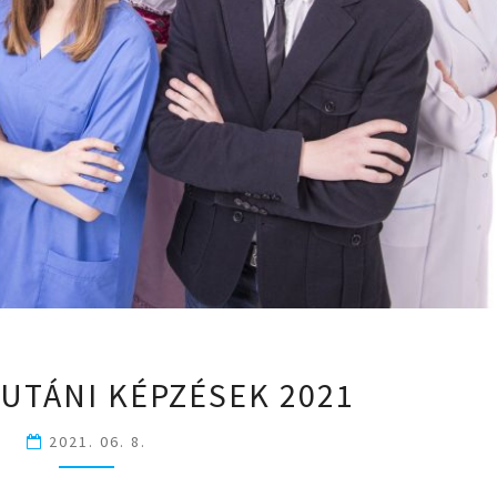
ÉRETTSÉGI
 UTÁNI KÉPZÉSEK 2021
UTÁNI
KÉPZÉSEK
2021. 06. 8.
2021