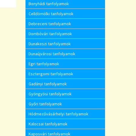
Bonyhádi tanfolyamok
Celldömölki tanfolyamok
Debreceni tanfolyamok
Dombóvári tanfolyamok
Dunakeszi tanfolyamok
Dunaújvárosi tanfolyamok
Egri tanfolyamok
Esztergomi tanfolyamok
Gadányi tanfolyamok
Gyöngyösi tanfolyamok
Győri tanfolyamok
Hódmezővásárhelyi tanfolyamok
Kalocsai tanfolyamok
Kaposvári tanfolyamok