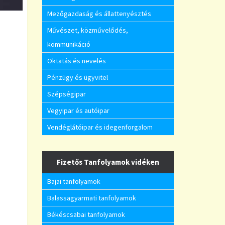
Mezőgazdaság és állattenyésztés
Művészet, közművelődés,
kommunikáció
Oktatás és nevelés
Pénzügy és ügyvitel
Szépségipar
Vegyipar és autóipar
Vendéglátóipar és idegenforgalom
Fizetős Tanfolyamok vidéken
Bajai tanfolyamok
Balassagyarmati tanfolyamok
Békéscsabai tanfolyamok