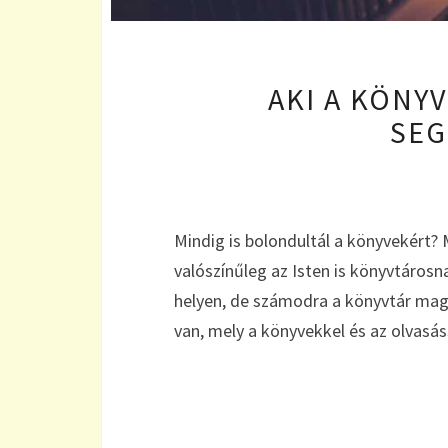
AKI A KÖNY
SE
Mindig is bolondultál a könyvekért? M
valószínűleg az Isten is könyvtáros
helyen, de számodra a könyvtár ma
van, mely a könyvekkel és az olvasá