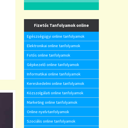
Fizetős Tanfolyamok online
Egészségügyi online tanfolyamok
Elektronikai online tanfolyamok
Fotós online tanfolyamok
Gépkezelő online tanfolyamok
Informatikai online tanfolyamok
Kereskedelmi online tanfolyamok
Közszolgálati online tanfolyamok
Marketing online tanfolyamok
Online nyelvtanfolyamok
Szociális online tanfolyamok