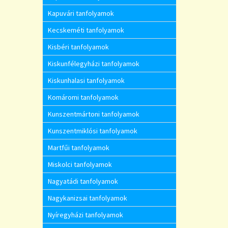
Kapuvári tanfolyamok
Kecskeméti tanfolyamok
Kisbéri tanfolyamok
Kiskunfélegyházi tanfolyamok
Kiskunhalasi tanfolyamok
Komáromi tanfolyamok
Kunszentmártoni tanfolyamok
Kunszentmiklósi tanfolyamok
Martfűi tanfolyamok
Miskolci tanfolyamok
Nagyatádi tanfolyamok
Nagykanizsai tanfolyamok
Nyíregyházi tanfolyamok