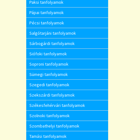
Paksi tanfolyamok
Pápai tanfolyamok
Pécsi tanfolyamok
Salgótarjáni tanfolyamok
Sárbogárdi tanfolyamok
Siófoki tanfolyamok
Soproni tanfolyamok
Sümegi tanfolyamok
Szegedi tanfolyamok
Szekszárdi tanfolyamok
Székesfehérvári tanfolyamok
Szolnoki tanfolyamok
Szombathelyi tanfolyamok
Tamási tanfolyamok