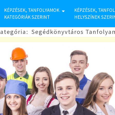
KÉPZÉSEK, TANFOLYAMOK
KÉPZÉSEK, TANFO
KATEGÓRIÁK SZERINT
HELYSZÍNEK SZERI
ategória:
Segédkönyvtáros Tanfolya