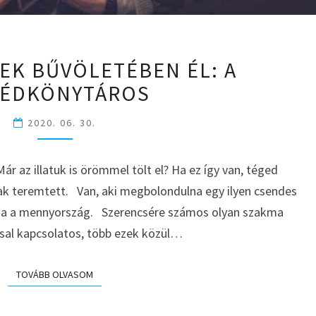
AKI
VEK BŰVÖLETÉBEN ÉL: A
A
GÉDKÖNYTÁROS
KÖNYVEK
BŰVÖLETÉBEN
ÉL:
2020. 06. 30.
A
SEGÉDKÖNYTÁROS
ár az illatuk is örömmel tölt el? Ha ez így van, téged
nak teremtett. Van, aki megbolondulna egy ilyen csendes
ga a mennyország. Szerencsére számos olyan szakma
ssal kapcsolatos, több ezek közül…
TOVÁBB OLVASOM
TOVÁBB OLVASOM