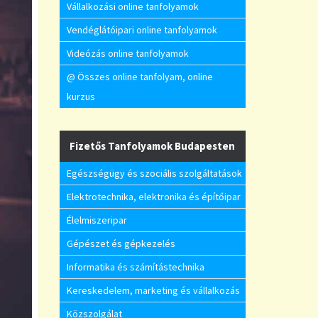
Vállalkozási online tanfolyamok
Vendéglátóipari online tanfolyamok
Videózás online tanfolyamok
@ Összes online tanfolyam, online
kurzus
Fizetős Tanfolyamok Budapesten
Egészségügy és szociális szolgáltatások
Elektrotechnika, elektronika és építőipar
Élelmiszeripar
Gépészet és gépkezelés
Informatika és számítástechnika
Kereskedelem, marketing és vállalkozás
Közszolgálat