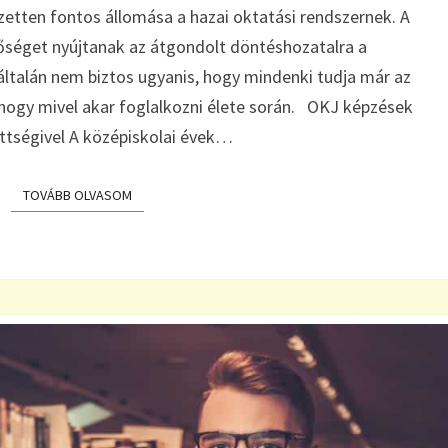
zetten fontos állomása a hazai oktatási rendszernek. A
őséget nyújtanak az átgondolt döntéshozatalra a
általán nem biztos ugyanis, hogy mindenki tudja már az
, hogy mivel akar foglalkozni élete során. OKJ képzések
ettségivel A középiskolai évek…
TOVÁBB OLVASOM
TOVÁBB OLVASOM