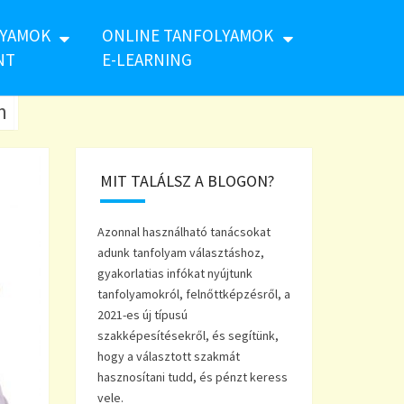
LYAMOK
ONLINE TANFOLYAMOK
NT
E-LEARNING
m
MIT TALÁLSZ A BLOGON?
Azonnal használható tanácsokat
adunk tanfolyam választáshoz,
gyakorlatias infókat nyújtunk
tanfolyamokról, felnőttképzésről, a
2021-es új típusú
szakképesítésekről, és segítünk,
hogy a választott szakmát
hasznosítani tudd, és pénzt keress
vele.