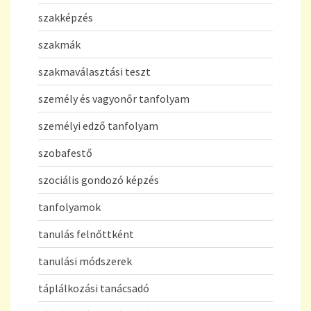
szakképzés
szakmák
szakmaválasztási teszt
személy és vagyonőr tanfolyam
személyi edző tanfolyam
szobafestő
szociális gondozó képzés
tanfolyamok
tanulás felnőttként
tanulási módszerek
táplálkozási tanácsadó