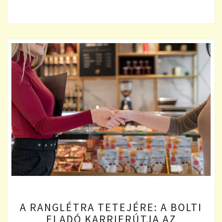
A
A RANGLÉTRA TETEJÉRE: A BOLTI
RANGLÉTRA
ELADÓ KARRIERÚTJA AZ
TETEJÉRE: