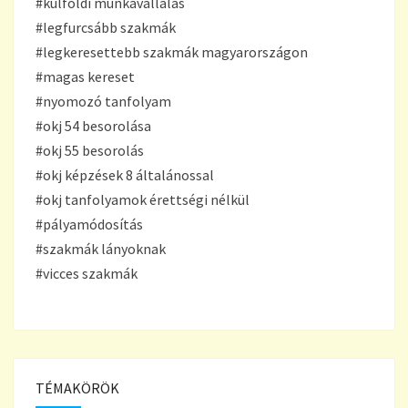
#külföldi munkavállalás
#legfurcsább szakmák
#legkeresettebb szakmák magyarországon
#magas kereset
#nyomozó tanfolyam
#okj 54 besorolása
#okj 55 besorolás
#okj képzések 8 általánossal
#okj tanfolyamok érettségi nélkül
#pályamódosítás
#szakmák lányoknak
#vicces szakmák
TÉMAKÖRÖK