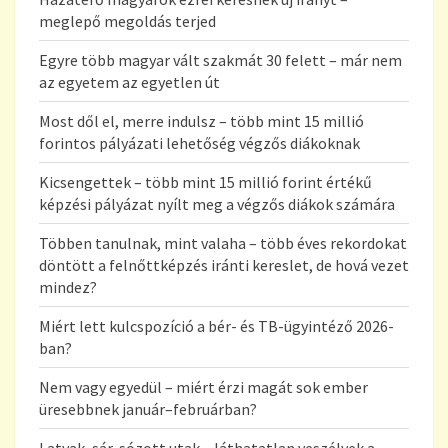
meglepő megoldás terjed
Egyre több magyar vált szakmát 30 felett – már nem
az egyetem az egyetlen út
Most dől el, merre indulsz – több mint 15 millió
forintos pályázati lehetőség végzős diákoknak
Kicsengettek – több mint 15 millió forint értékű
képzési pályázat nyílt meg a végzős diákok számára
Többen tanulnak, mint valaha – több éves rekordokat
döntött a felnőttképzés iránti kereslet, de hová vezet
mindez?
Miért lett kulcspozíció a bér- és TB-ügyintéző 2026-
ban?
Nem vagy egyedül – miért érzi magát sok ember
üresebbnek január–februárban?
Latyak, sár, sózott utak – láthatatlan veszélyek a