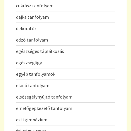
cukrász tanfolyam
dajka tanfolyam
dekoratőr
edző tanfolyam
egészséges táplálkozás
egészségügy
egyéb tanfolyamok
eladó tanfolyam
elsősegélynyújtó tanfolyam
emelőgépkezelő tanfolyam
esti gimnázium
falusi turizmus