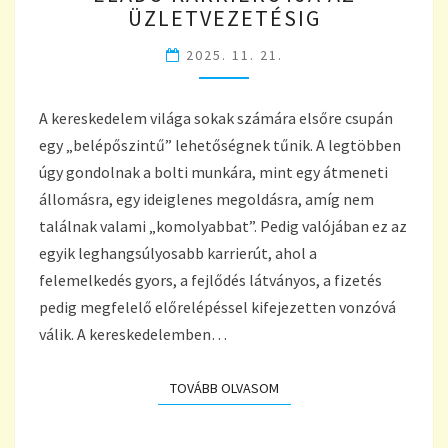
ÜZLETVEZETÉSIG
A
BOLTI
2025. 11. 21.
ELADÓ
KARRIERÚTJA
AZ
A kereskedelem világa sokak számára elsőre csupán
ÜZLETVEZETÉSIG
egy „belépőszintű” lehetőségnek tűnik. A legtöbben
úgy gondolnak a bolti munkára, mint egy átmeneti
állomásra, egy ideiglenes megoldásra, amíg nem
találnak valami „komolyabbat”. Pedig valójában ez az
egyik leghangsúlyosabb karrierút, ahol a
felemelkedés gyors, a fejlődés látványos, a fizetés
pedig megfelelő előrelépéssel kifejezetten vonzóvá
válik. A kereskedelemben…
TOVÁBB OLVASOM
TOVÁBB OLVASOM