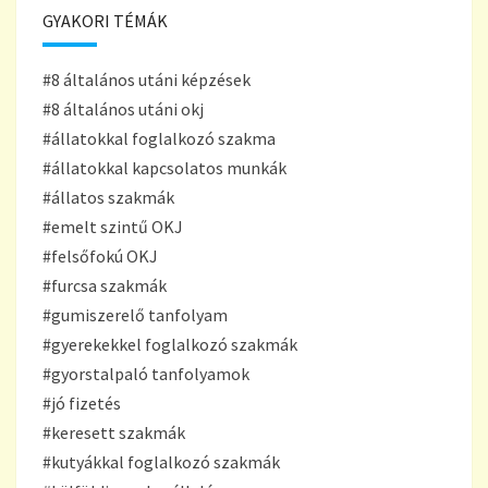
GYAKORI TÉMÁK
#8 általános utáni képzések
#8 általános utáni okj
#állatokkal foglalkozó szakma
#állatokkal kapcsolatos munkák
#állatos szakmák
#emelt szintű OKJ
#felsőfokú OKJ
#furcsa szakmák
#gumiszerelő tanfolyam
#gyerekekkel foglalkozó szakmák
#gyorstalpaló tanfolyamok
#jó fizetés
#keresett szakmák
#kutyákkal foglalkozó szakmák