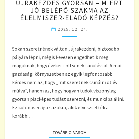
ÚJRAKEZDÉS GYORSAN – MIÉRT
GYORSAN
JÓ BELÉPŐ SZAKMA AZ
–
ÉLELMISZER-ELADÓ KÉPZÉS?
MIÉRT
JÓ
2025. 12. 24.
BELÉPŐ
SZAKMA
AZ
Sokan szeretnének váltani, újrakezdeni, biztosabb
ÉLELMISZER-
pályára lépni, mégis kevesen engedhetik meg
ELADÓ
KÉPZÉS?
maguknak, hogy éveket töltsenek tanulással. A mai
gazdasági környezetben az egyik legfontosabb
kérdés nem az, hogy „mit szeretnék csinálni öt év
múlva”, hanem az, hogy hogyan tudok viszonylag
gyorsan piacképes tudást szerezni, és munkába állni.
Ez különösen igaz azokra, akik elvesztették a
korábbi…
TOVÁBB OLVASOM
TOVÁBB OLVASOM