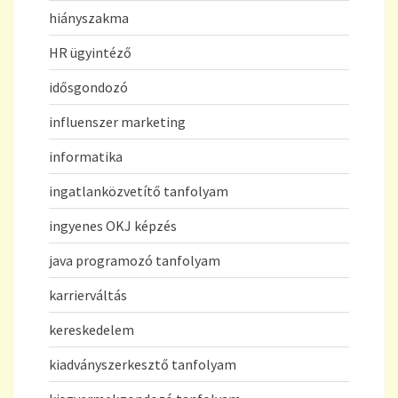
hiányszakma
HR ügyintéző
idősgondozó
influenszer marketing
informatika
ingatlanközvetítő tanfolyam
ingyenes OKJ képzés
java programozó tanfolyam
karrierváltás
kereskedelem
kiadványszerkesztő tanfolyam