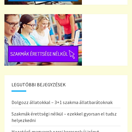
LEGUTÓBBI BEJEGYZÉSEK
Dolgozz állatokkal – 3+1 szakma állatbarátoknak
Szakmák érettségi nélkül – ezekkel gyorsan el tudsz
helyezkedni
Hazatérő magyarok ezrei keresnek új irányt –