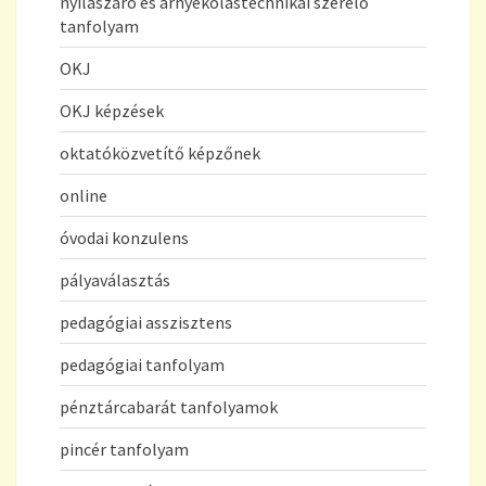
nyílászáró és árnyékolástechnikai szerelő
tanfolyam
OKJ
OKJ képzések
oktatóközvetítő képzőnek
online
óvodai konzulens
pályaválasztás
pedagógiai asszisztens
pedagógiai tanfolyam
pénztárcabarát tanfolyamok
pincér tanfolyam