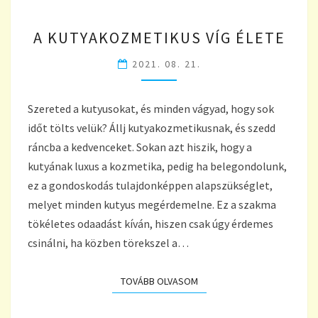
A
A KUTYAKOZMETIKUS VÍG ÉLETE
KUTYAKOZMETIKUS
VÍG
2021. 08. 21.
ÉLETE
Szereted a kutyusokat, és minden vágyad, hogy sok
időt tölts velük? Állj kutyakozmetikusnak, és szedd
ráncba a kedvenceket. Sokan azt hiszik, hogy a
kutyának luxus a kozmetika, pedig ha belegondolunk,
ez a gondoskodás tulajdonképpen alapszükséglet,
melyet minden kutyus megérdemelne. Ez a szakma
tökéletes odaadást kíván, hiszen csak úgy érdemes
csinálni, ha közben törekszel a…
TOVÁBB OLVASOM
TOVÁBB OLVASOM