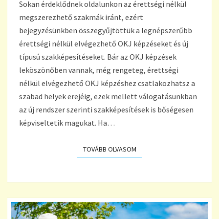
Sokan érdeklődnek oldalunkon az érettségi nélkül
megszerezhető szakmák iránt, ezért
bejegyzésünkben összegyűjtöttük a legnépszerűbb
érettségi nélkül elvégezhető OKJ képzéseket és új
típusú szakképesítéseket. Bár az OKJ képzések
leköszönőben vannak, még rengeteg, érettségi
nélkül elvégezhető OKJ képzéshez csatlakozhatsz a
szabad helyek erejéig, ezek mellett válogatásunkban
az új rendszer szerinti szakképesítések is bőségesen
képviseltetik magukat. Ha…
TOVÁBB OLVASOM
TOVÁBB OLVASOM