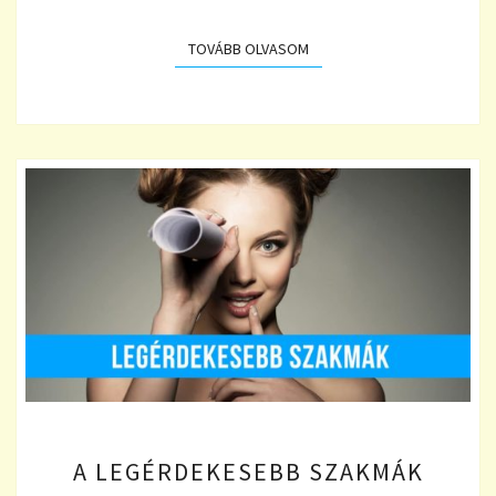
TOVÁBB OLVASOM
TOVÁBB OLVASOM
A
A LEGÉRDEKESEBB SZAKMÁK
LEGÉRDEKESEBB
SZAKMÁK