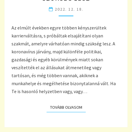
MINDIG
2022. 12. 18.
SZÜKSÉG
LESZ
Az elmúlt években egyre többen kényszerültek
karrierváltásra, s próbáltak elsajátítani olyan
szakmát, amelyre várhatóan mindig szükség lesz. A
koronavírus járvány, majd különféle politikai,
gazdasági és egyéb körülmények miatt sokan
veszítették el az állásukat átmenetileg vagy
tartósan, és még többen vannak, akiknek a
munkahelye és megélhetése bizonytalanná vált. Ha
Te is hasonló helyzetben vagy, vagy…
TOVÁBB OLVASOM
TOVÁBB OLVASOM