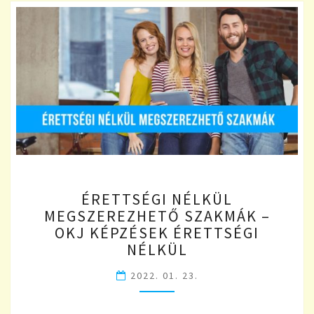
ÉRETTSÉGI
ÉRETTSÉGI NÉLKÜL
NÉLKÜL
MEGSZEREZHETŐ SZAKMÁK –
MEGSZEREZHETŐ
OKJ KÉPZÉSEK ÉRETTSÉGI
SZAKMÁK
–
NÉLKÜL
OKJ
2022. 01. 23.
KÉPZÉSEK
ÉRETTSÉGI
NÉLKÜL