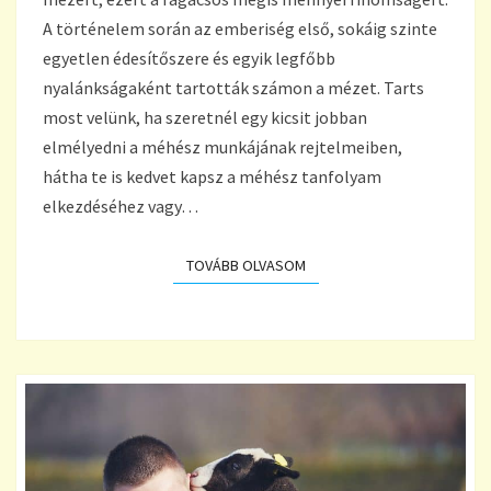
A történelem során az emberiség első, sokáig szinte
egyetlen édesítőszere és egyik legfőbb
nyalánkságaként tartották számon a mézet. Tarts
most velünk, ha szeretnél egy kicsit jobban
elmélyedni a méhész munkájának rejtelmeiben,
hátha te is kedvet kapsz a méhész tanfolyam
elkezdéséhez vagy…
TOVÁBB OLVASOM
TOVÁBB OLVASOM