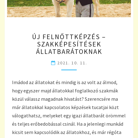
ÚJ
ÚJ FELNŐTTKÉPZÉS –
FELNŐTTKÉPZÉS
SZAKKÉPESÍTÉSEK
–
ÁLLATBARÁTOKNAK
SZAKKÉPESÍTÉSEK
ÁLLATBARÁTOKNAK
2021. 10. 11.
Imádod az állatokat és mindig is az volt az álmod,
hogy egyszer majd állatokkal foglalkozó szakmák
közül válassz magadnak hivatást? Szerencsére ma
már állatokkal kapcsolatos képzések tucatjai közt
válogathatsz, melyeket egy igazi állatbarát örömmel
és teljes erőbedobással csinál. Ha a jelenlegi munkád
kicsit sem kapcsolódik az állatokhoz, és már régóta