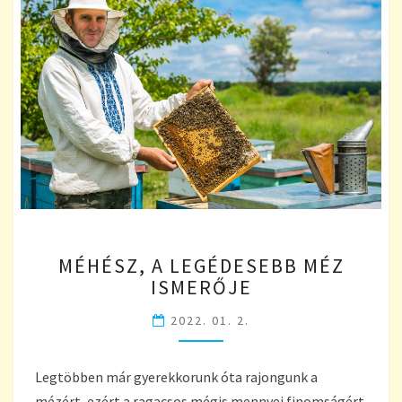
MÉHÉSZ,
MÉHÉSZ, A LEGÉDESEBB MÉZ
A
ISMERŐJE
LEGÉDESEBB
MÉZ
2022. 01. 2.
ISMERŐJE
Legtöbben már gyerekkorunk óta rajongunk a
mézért, ezért a ragacsos mégis mennyei finomságért.