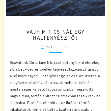
VAJH
VAJH MIT CSINÁL EGY
MIT
HALTENYÉSZTŐ?
CSINÁL
EGY
2018. 05. 16.
HALTENYÉSZTŐ?
Beavatunk Christiane Michaud haltenyésztő életébe,
aki a Deux-Sévres vidékén tenyészt lazacpisztrángot.
A nő nincs egyedül, a férjével együtt viszi az üzletet. A
tenyésztés első fázisát a házuk mellett lévő két
mesterséges keltető laboratóriumban végzik. Itt
nagy a rend, fertőtlenített csizmákban teszik csak be
a lábukat. Elsőként ellenőrzik az ikrákat tároló
inkubátorok hőmérsékletét. Ezután elmossák…