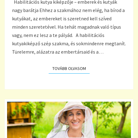
Habilitációs kutya kiképzője – emberek és kutyák
BARÁTJA
nagy barátja Ehhez a szakmához nem elég, ha bírod a
kutyákat, az embereket is szeretned kell szíved
minden szeretetével. Ha tehát magadnak való típus
vagy, nem ez lesz a te pályád. A habilitációs
kutyakiképző szép szakma, és sokmindenre megtanít.
Türelemre, alázatra az embertársaid és a…
TOVÁBB OLVASOM
TOVÁBB OLVASOM