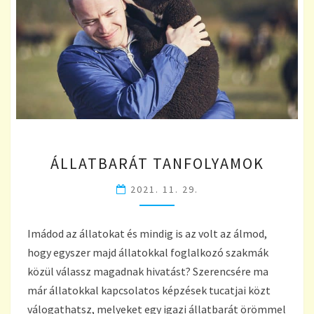
ÁLLATBARÁT
ÁLLATBARÁT TANFOLYAMOK
TANFOLYAMOK
2021. 11. 29.
Imádod az állatokat és mindig is az volt az álmod,
hogy egyszer majd állatokkal foglalkozó szakmák
közül válassz magadnak hivatást? Szerencsére ma
már állatokkal kapcsolatos képzések tucatjai közt
válogathatsz, melyeket egy igazi állatbarát örömmel