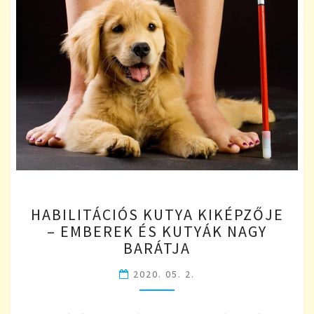
HABILITÁCIÓS
HABILITÁCIÓS KUTYA KIKÉPZŐJE
KUTYA
– EMBEREK ÉS KUTYÁK NAGY
KIKÉPZŐJE
BARÁTJA
–
EMBEREK
2020. 05. 2.
ÉS
KUTYÁK
NAGY