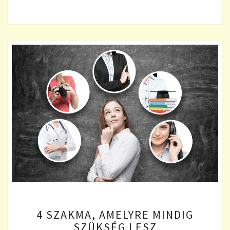
4
4 SZAKMA, AMELYRE MINDIG
SZAKMA,
SZÜKSÉG LESZ
AMELYRE