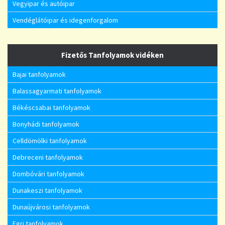
Vegyipar és autóipar
Vendéglátóipar és idegenforgalom
Fizetős Tanfolyamok vidéken
Bajai tanfolyamok
Balassagyarmati tanfolyamok
Békéscsabai tanfolyamok
Bonyhádi tanfolyamok
Celldömölki tanfolyamok
Debreceni tanfolyamok
Dombóvári tanfolyamok
Dunakeszi tanfolyamok
Dunaújvárosi tanfolyamok
Egri tanfolyamok