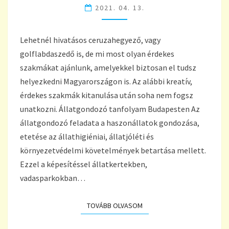
2021. 04. 13.
Lehetnél hivatásos ceruzahegyező, vagy
golflabdaszedő is, de mi most olyan érdekes
szakmákat ajánlunk, amelyekkel biztosan el tudsz
helyezkedni Magyarországon is. Az alábbi kreatív,
érdekes szakmák kitanulása után soha nem fogsz
unatkozni. Állatgondozó tanfolyam Budapesten Az
állatgondozó feladata a haszonállatok gondozása,
etetése az állathigiéniai, állatjóléti és
környezetvédelmi követelmények betartása mellett.
Ezzel a képesítéssel állatkertekben,
vadasparkokban…
TOVÁBB OLVASOM
TOVÁBB OLVASOM