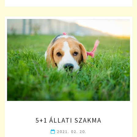
5+1
5+1 ÁLLATI SZAKMA
ÁLLATI
SZAKMA
2021. 02. 20.