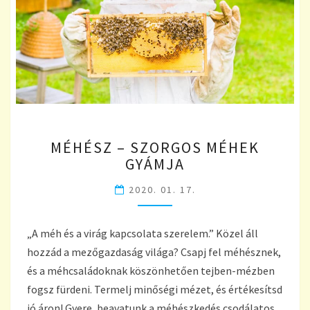
MÉHÉSZ
MÉHÉSZ – SZORGOS MÉHEK
–
GYÁMJA
SZORGOS
MÉHEK
2020. 01. 17.
GYÁMJA
„A méh és a virág kapcsolata szerelem.” Közel áll
hozzád a mezőgazdaság világa? Csapj fel méhésznek,
és a méhcsaládoknak köszönhetően tejben-mézben
fogsz fürdeni. Termelj minőségi mézet, és értékesítsd
jó áron! Gyere, beavatunk a méhészkedés csodálatos