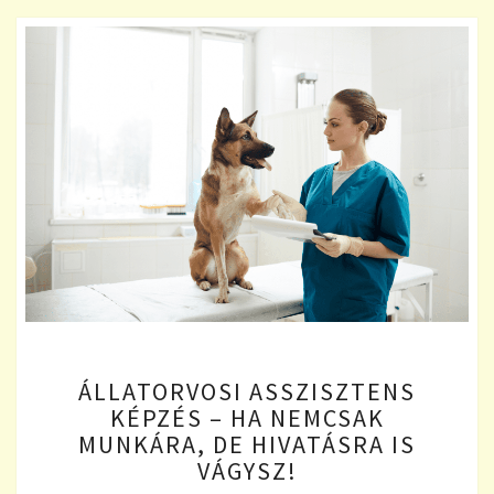
ÁLLATORVOSI
ÁLLATORVOSI ASSZISZTENS
ASSZISZTENS
KÉPZÉS – HA NEMCSAK
KÉPZÉS
MUNKÁRA, DE HIVATÁSRA IS
–
HA
VÁGYSZ!
NEMCSAK