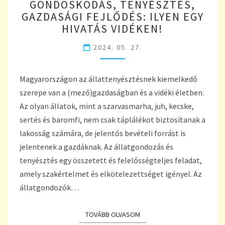
GONDOSKODÁS, TENYÉSZTÉS,
TENYÉSZTÉS,
GAZDASÁGI FEJLŐDÉS: ILYEN EGY
GAZDASÁGI
HIVATÁS VIDÉKEN!
FEJLŐDÉS:
ILYEN
2024. 05. 27.
EGY
HIVATÁS
VIDÉKEN!
Magyarországon az állattenyésztésnek kiemelkedő
szerepe van a (mező)gazdaságban és a vidéki életben.
Az olyan állatok, mint a szarvasmarha, juh, kecske,
sertés és baromfi, nem csak táplálékot biztosítanak a
lakosság számára, de jelentős bevételi forrást is
jelentenek a gazdáknak. Az állatgondozás és
tenyésztés egy összetett és felelősségteljes feladat,
amely szakértelmet és elkötelezettséget igényel. Az
állatgondozók…
TOVÁBB OLVASOM
TOVÁBB OLVASOM