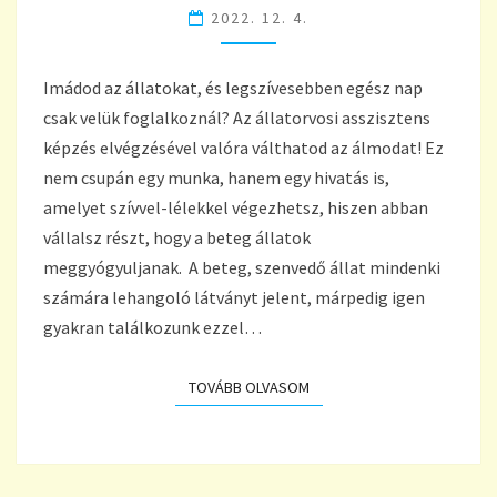
2022. 12. 4.
MUNKÁRA,
DE
HIVATÁSRA
Imádod az állatokat, és legszívesebben egész nap
IS
VÁGYSZ!
csak velük foglalkoznál? Az állatorvosi asszisztens
képzés elvégzésével valóra válthatod az álmodat! Ez
nem csupán egy munka, hanem egy hivatás is,
amelyet szívvel-lélekkel végezhetsz, hiszen abban
vállalsz részt, hogy a beteg állatok
meggyógyuljanak. A beteg, szenvedő állat mindenki
számára lehangoló látványt jelent, márpedig igen
gyakran találkozunk ezzel…
TOVÁBB OLVASOM
TOVÁBB OLVASOM