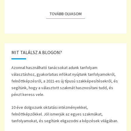
TOVÁBB OLVASOM
TOVÁBB OLVASOM
MIT TALÁLSZ A BLOGON?
Azonnal használható tanácsokat adunk tanfolyam
választáshoz, gyakorlatias infókat nyújtunk tanfolyamokról,
felnőttképzésről, a 2021-es új típusú szakképesítésekről, és
segítünk, hogy a választott szakmát hasznosítani tudd, és
pénzt keress vele.
10 éve dolgozunk oktatási intézményekkel,
felnőttképzőkkel. Jól ismerjük az egyes szakmákat,
tanfolyamokat, és segítünk eligazodni a képzések világában.