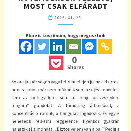
TAVALY
MOST CSAK ELFÁRADT
NOVEMBERBEN
JELEZTE,
2026. 01. 23.
MOST
CSAK
ELFÁRADT
Előre is köszönöm, hogy megosztod:
0
Shares
Sokan január végén vagy február elején jutnak el arra a
pontra, ahol már nem működik sem az újévi lendület,
sem az önfegyelem, sem a „majd összeszedem
magam” gondolat. A fáradtság állandósul, a
koncentráció romlik, a hangulat ingadozik, és egyre
nehezebb felkelni reggelente. Ilyenkor gyakran
hangzik el a mondat: „Biztos velem van a baj.” Pedig a