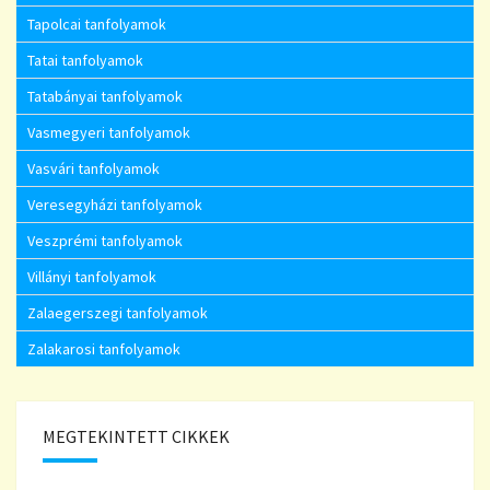
Tapolcai tanfolyamok
Tatai tanfolyamok
Tatabányai tanfolyamok
Vasmegyeri tanfolyamok
Vasvári tanfolyamok
Veresegyházi tanfolyamok
Veszprémi tanfolyamok
Villányi tanfolyamok
Zalaegerszegi tanfolyamok
Zalakarosi tanfolyamok
MEGTEKINTETT CIKKEK