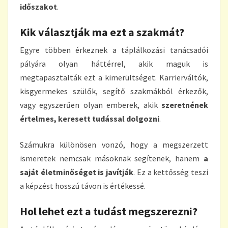
időszakot
.
Kik választják ma ezt a szakmát?
Egyre többen érkeznek a táplálkozási tanácsadói
pályára olyan háttérrel, akik maguk is
megtapasztalták ezt a kimerültséget. Karrierváltók,
kisgyermekes szülők, segítő szakmákból érkezők,
vagy egyszerűen olyan emberek, akik
szeretnének
értelmes, keresett tudással dolgozni
.
Számukra különösen vonzó, hogy a megszerzett
ismeretek nemcsak másoknak segítenek, hanem
a
saját életminőséget is javítják
. Ez a kettősség teszi
a képzést hosszú távon is értékessé.
Hol lehet ezt a tudást megszerezni?