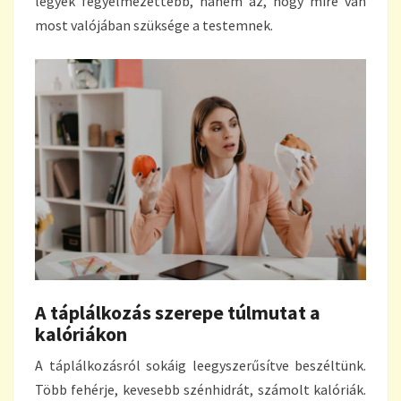
legyek fegyelmezettebb, hanem az, hogy mire van
most valójában szüksége a testemnek.
A táplálkozás szerepe túlmutat a
kalóriákon
A táplálkozásról sokáig leegyszerűsítve beszéltünk.
Több fehérje, kevesebb szénhidrát, számolt kalóriák.