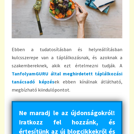
Ebben a tudatosításban és helyreállításban
kulcsszerepe van a táplálkozásnak, és azoknak a
szakembereknek, akik ezt értelmezni tudják. A
TanfolyamGURU által meghirdetett táplálkozási
tanácsadó képzés
ek ebben kínálnak átlátható,
megbízható kiindulópontot.
Ne maradj le az újdonságokról!
Iratkozz fel hozzánk, és
értesítünk az új blogcikkekről és