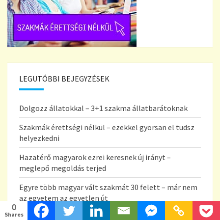
LEGUTÓBBI BEJEGYZÉSEK
Dolgozz állatokkal – 3+1 szakma állatbarátoknak
Szakmák érettségi nélkül – ezekkel gyorsan el tudsz
helyezkedni
Hazatérő magyarok ezrei keresnek új irányt –
meglepő megoldás terjed
Egyre több magyar vált szakmát 30 felett – már nem
az egyetem az egyetlen út
0
Shares
Most dől el, merre indulsz – több mint 15 millió