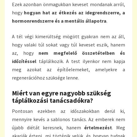
Ezek azonban önmagukban keveset mondanak arról,
hogy
hogyan hat az étkezés az idegrendszerre, a
hormonrendszerre és a mentális állapotra
.
A tél végi kimerültség mögött gyakran nem az áll,
hogy valaki túl sokat vagy túl keveset eszik, hanem
az, hogy
nem megfelelő összetételben és
időzítéssel
táplálkozik. A test ilyenkor nem kapja
meg azokat az építőelemeket, amelyekre a
regenerációhoz szüksége lenne.
Miért van egyre nagyobb szükség
táplálkozási tanácsadókra?
Pontosan ezekben az időszakokban derül ki,
mennyire kevés a sablonos tanács. Az emberek nem
újabb diétát keresnek, hanem
értelmezést
. Meg
akarják érteni, mi történik velük, és hogyan tudnak