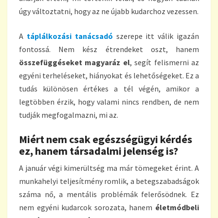
úgy változtatni, hogy az ne újabb kudarchoz vezessen.
A
táplálkozási tanácsadó
szerepe itt válik igazán
fontossá. Nem kész étrendeket oszt, hanem
összefüggéseket magyaráz el
, segít felismerni az
egyéni terheléseket, hiányokat és lehetőségeket. Ez a
tudás különösen értékes a tél végén, amikor a
legtöbben érzik, hogy valami nincs rendben, de nem
tudják megfogalmazni, mi az.
Miért nem csak egészségügyi kérdés
ez, hanem társadalmi jelenség is?
A január végi kimerültség ma már tömegeket érint. A
munkahelyi teljesítmény romlik, a betegszabadságok
száma nő, a mentális problémák felerősödnek. Ez
nem egyéni kudarcok sorozata, hanem
életmódbeli