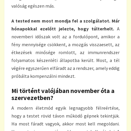
valóság egészen más.
A tested nem most mondja fel a szolgálatot. Már
hónapokkal ezelőtt jelezte, hogy túlterhelt.
A
novemberi időszak volt az a fordulópont, amikor a
fény mennyisége csökkent, a mozgás visszaesett, az
étkezések minősége romlott, az immunrendszer
folyamatos készenléti állapotba került. Most, a tél
végére egyszerűen elfáradt az a rendszer, amely eddig
próbálta kompenzálni mindezt.
Mi történt valójában november óta a
szervezetben?
A modern életmód egyik legnagyobb félreértése,
hogy a testet rövid távon működő gépnek tekintjük.
Ha most fáradt vagyok, akkor most kell megoldani.