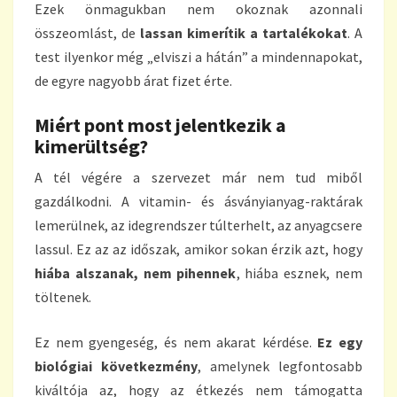
Ezek önmagukban nem okoznak azonnali
összeomlást, de
lassan kimerítik a tartalékokat
. A
test ilyenkor még „elviszi a hátán” a mindennapokat,
de egyre nagyobb árat fizet érte.
Miért pont most jelentkezik a
kimerültség?
A tél végére a szervezet már nem tud miből
gazdálkodni. A vitamin- és ásványianyag-raktárak
lemerülnek, az idegrendszer túlterhelt, az anyagcsere
lassul. Ez az az időszak, amikor sokan érzik azt, hogy
hiába alszanak, nem pihennek
, hiába esznek, nem
töltenek.
Ez nem gyengeség, és nem akarat kérdése.
Ez egy
biológiai következmény
, amelynek legfontosabb
kiváltója az, hogy az étkezés nem támogatta