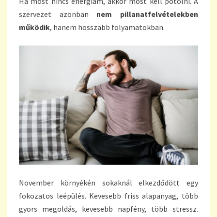
Ha most nincs energiám, akkor most kell pótolni. A
szervezet azonban
nem pillanatfelvételekben
működik
, hanem hosszabb folyamatokban.
November környékén sokaknál elkezdődött egy
fokozatos leépülés. Kevesebb friss alapanyag, több
gyors megoldás, kevesebb napfény, több stressz.