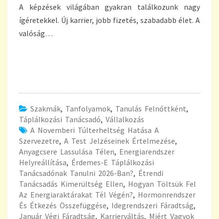
A képzések világában gyakran találkozunk nagy
ígéretekkel. Új karrier, jobb fizetés, szabadabb élet. A
valóság…
Szakmák
,
Tanfolyamok
,
Tanulás Felnőttként
,
Táplálkozási Tanácsadó
,
Vállalkozás
A Novemberi Túlterheltség Hatása A
Szervezetre
,
A Test Jelzéseinek Értelmezése
,
Anyagcsere Lassulása Télen
,
Energiarendszer
Helyreállítása
,
Érdemes-E Táplálkozási
Tanácsadónak Tanulni 2026-Ban?
,
Étrendi
Tanácsadás Kimerültség Ellen
,
Hogyan Töltsük Fel
Az Energiaraktárakat Tél Végén?
,
Hormonrendszer
És Étkezés Összefüggése
,
Idegrendszeri Fáradtság
,
Január Végi Fáradtság
,
Karrierváltás
,
Miért Vagyok