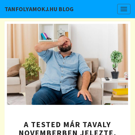
TANFOLYAMOKJ.HU BLOG
Togg
navig
A
A TESTED MÁR TAVALY
TESTED
MÁR
NOVEMBERBEN JELEZTE,