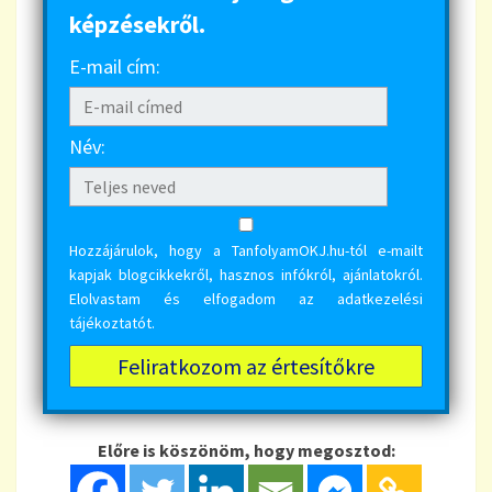
képzésekről.
E-mail cím:
Név:
Hozzájárulok, hogy a TanfolyamOKJ.hu-tól e-mailt
kapjak blogcikkekről, hasznos infókról, ajánlatokról.
Elolvastam és elfogadom az
adatkezelési
tájékoztatót
.
Előre is köszönöm, hogy megosztod: