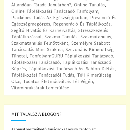
Állandóan Fáradt Januárban?
,
Online Tanulás
,
Online Táplálkozási Tanácsadó Tanfolyam
,
Piacképes Tudás Az Egészségiparban
,
Prevenció És
Egészségmegőrzés
,
Regeneráció És Táplálkozás
,
Segítő Hivatás És Karrierváltás
,
Stresszkezelés
Táplálkozással
,
Szakma Tanulás
,
Szakmatanulás
,
Szakmatanulás Felnőttként
,
Személyre Szabott
Tanácsadás Mint Szakma
,
Szezonális Kimerültség
Tünetei
,
TanfolyamGURU Táplálkozási Tanácsadó
,
Táplálkozási Tanácsadó
,
Taplálkozási Tanácsadó
Képzés
,
Táplálkozási Tanácsadó Vs. Sablon Diéták
,
Táplálkozási Tanácsadói Tudás
,
Téli Kimerültség
Okai
,
Tudatos Életmódváltás Tél Végén
,
Vitaminraktárak Lemerülése
MIT TALÁLSZ A BLOGON?
Azonnal használható tanácsokat adunk tanfolyam