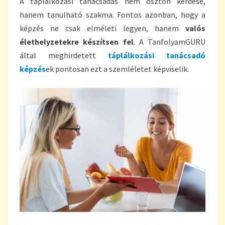
A táplálkozási tanácsadás nem ösztön kérdése,
hanem tanulható szakma. Fontos azonban, hogy a
képzés ne csak elméleti legyen, hanem
valós
élethelyzetekre készítsen fel
. A TanfolyamGURU
által meghirdetett
táplálkozási tanácsadó
képzés
ek pontosan ezt a szemléletet képviselik.