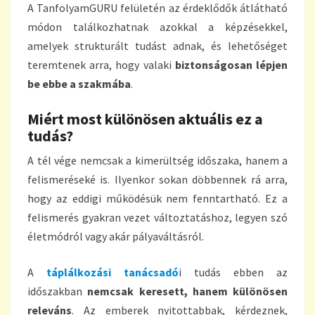
A TanfolyamGURU felületén az érdeklődők átlátható
módon találkozhatnak azokkal a képzésekkel,
amelyek strukturált tudást adnak, és lehetőséget
teremtenek arra, hogy valaki
biztonságosan lépjen
be ebbe a szakmába
.
Miért most különösen aktuális ez a
tudás?
A tél vége nemcsak a kimerültség időszaka, hanem a
felismeréseké is. Ilyenkor sokan döbbennek rá arra,
hogy az eddigi működésük nem fenntartható. Ez a
felismerés gyakran vezet változtatáshoz, legyen szó
életmódról vagy akár pályaváltásról.
A
táplálkozási tanácsadó
i tudás ebben az
időszakban
nemcsak keresett, hanem különösen
releváns
. Az emberek nyitottabbak, kérdeznek,