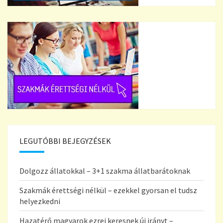
LEGUTÓBBI BEJEGYZÉSEK
Dolgozz állatokkal – 3+1 szakma állatbarátoknak
Szakmák érettségi nélkül – ezekkel gyorsan el tudsz
helyezkedni
Hazatérő magyarok ezrei keresnek új irányt –