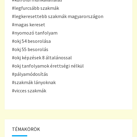
#legfurcsább szakmák
#legkeresettebb szakmák magyarországon
#magas kereset
#nyomozó tanfolyam
#okj 54 besorolása
#okj 55 besorolás
#okj képzések 8 általánossal
#okj tanfolyamok érettségi nélkül
#pályamódosítás
#szakmák lányoknak
#vicces szakmák
TÉMAKÖRÖK