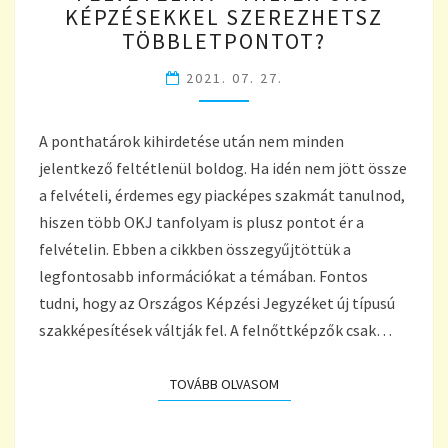
KÉPZÉSEKKEL SZEREZHETSZ
A
FELVÉTELIN?
TÖBBLETPONTOT?
–
2021. 07. 27.
MILYEN
OKJ
KÉPZÉSEKKEL
A ponthatárok kihirdetése után nem minden
SZEREZHETSZ
TÖBBLETPONTOT?
jelentkező feltétlenül boldog. Ha idén nem jött össze
a felvételi, érdemes egy piacképes szakmát tanulnod,
hiszen több OKJ tanfolyam is plusz pontot ér a
felvételin. Ebben a cikkben összegyűjtöttük a
legfontosabb információkat a témában. Fontos
tudni, hogy az Országos Képzési Jegyzéket új típusú
szakképesítések váltják fel. A felnőttképzők csak…
TOVÁBB OLVASOM
TOVÁBB OLVASOM