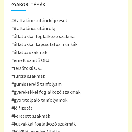
GYAKORI TÉMÁK
#8 általános utáni képzések
#8 általános utáni okj
#állatokkal foglalkozó szakma
#állatokkal kapcsolatos munkák
#állatos szakmák
#emelt szintű OKJ
#felsőfokú OKJ
#furcsa szakmák
#gumiszerelő tanfolyam
#gyerekekkel foglalkozó szakmák
#gyorstalpaló tanfolyamok
#jó fizetés
#keresett szakmák
#kutyákkal foglalkozó szakmák
#külföldi munkavállalás