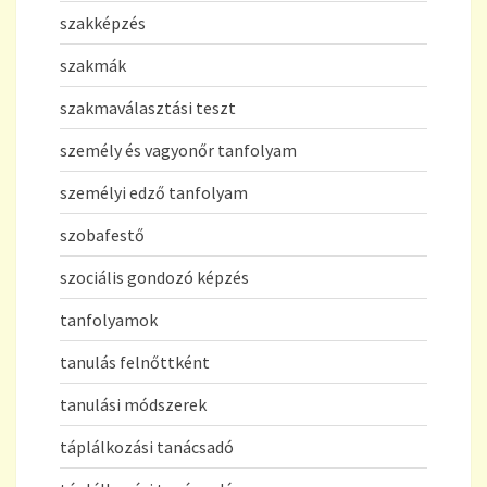
szakképzés
szakmák
szakmaválasztási teszt
személy és vagyonőr tanfolyam
személyi edző tanfolyam
szobafestő
szociális gondozó képzés
tanfolyamok
tanulás felnőttként
tanulási módszerek
táplálkozási tanácsadó