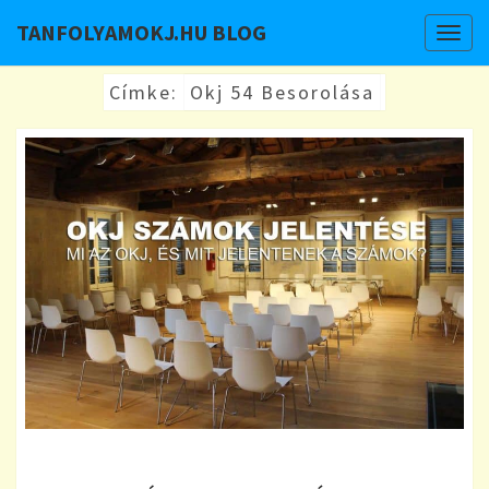
TANFOLYAMOKJ.HU BLOG
Togg
navig
Címke:
Okj 54 Besorolása
OKJ