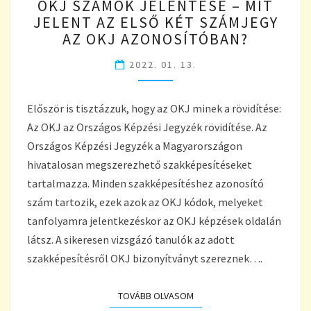
OKJ SZÁMOK JELENTÉSE – MIT
SZÁMOK
JELENT AZ ELSŐ KÉT SZÁMJEGY
JELENTÉSE
AZ OKJ AZONOSÍTÓBAN?
–
MIT
2022. 01. 13.
JELENT
AZ
ELSŐ
Először is tisztázzuk, hogy az OKJ minek a rövidítése:
KÉT
Az OKJ az Országos Képzési Jegyzék rövidítése. Az
SZÁMJEGY
AZ
Országos Képzési Jegyzék a Magyarországon
OKJ
hivatalosan megszerezhető szakképesítéseket
AZONOSÍTÓBAN?
tartalmazza. Minden szakképesítéshez azonosító
szám tartozik, ezek azok az OKJ kódok, melyeket
tanfolyamra jelentkezéskor az OKJ képzések oldalán
látsz. A sikeresen vizsgázó tanulók az adott
szakképesítésről OKJ bizonyítványt szereznek….
TOVÁBB OLVASOM
TOVÁBB OLVASOM