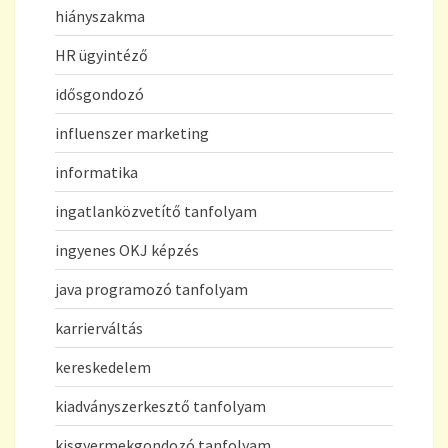
hiányszakma
HR ügyintéző
idősgondozó
influenszer marketing
informatika
ingatlanközvetítő tanfolyam
ingyenes OKJ képzés
java programozó tanfolyam
karrierváltás
kereskedelem
kiadványszerkesztő tanfolyam
kisgyermekgondozó tanfolyam