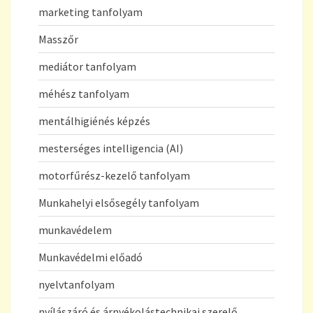
marketing tanfolyam
Masszőr
mediátor tanfolyam
méhész tanfolyam
mentálhigiénés képzés
mesterséges intelligencia (AI)
motorfűrész-kezelő tanfolyam
Munkahelyi elsősegély tanfolyam
munkavédelem
Munkavédelmi előadó
nyelvtanfolyam
nyílászáró és árnyékolástechnikai szerelő