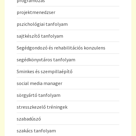
programozás
projektmenedzser
pszichológiai tanfolyam
sajtkészítő tanfolyam
Segédgondozó és rehabilitációs konzulens
segédkönyvtáros tanfolyam
Sminkes és szempillaépítő
social media manager
sörgyártó tanfolyam
stresszkezelő tréningek
szabadúszó
szakács tanfolyam