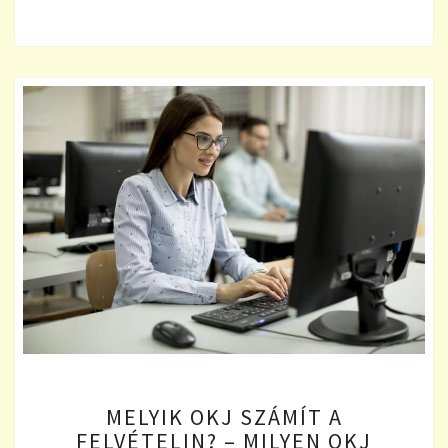
MELYIK
MELYIK OKJ SZÁMÍT A
OKJ
FELVÉTELIN? – MILYEN OKJ
SZÁMÍT