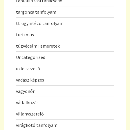
táplálkozási tanácsadó
targonca tanfolyam
tb ügyintéző tanfolyam
turizmus
tűzvédelmi ismeretek
Uncategorized
üzletvezető
vadász képzés
vagyonőr
vállalkozás
villanyszerelő
virágkötő tanfolyam