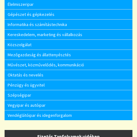
Élelmiszeripar
Gépészet és gépkezelés
Informatika és számítástechnika
Kereskedelem, marketing és vállalkozás
Közszolgálat
Mezőgazdaság és állattenyésztés
Művészet, közművelődés, kommunikáció
Oktatás és nevelés
Pénzügy és ügyvitel
Szépségipar
Vegyipar és autóipar
Vendéglátóipar és idegenforgalom
Fizetős Tanfolyamok vidéken