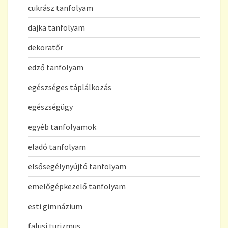
cukrász tanfolyam
dajka tanfolyam
dekoratőr
edző tanfolyam
egészséges táplálkozás
egészségügy
egyéb tanfolyamok
eladó tanfolyam
elsősegélynyújtó tanfolyam
emelőgépkezelő tanfolyam
esti gimnázium
falusi turizmus