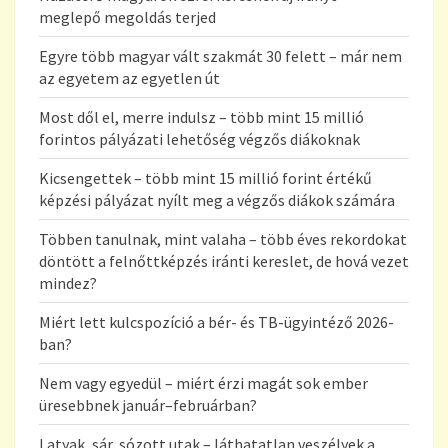
meglepő megoldás terjed
Egyre több magyar vált szakmát 30 felett – már nem
az egyetem az egyetlen út
Most dől el, merre indulsz – több mint 15 millió
forintos pályázati lehetőség végzős diákoknak
Kicsengettek – több mint 15 millió forint értékű
képzési pályázat nyílt meg a végzős diákok számára
Többen tanulnak, mint valaha – több éves rekordokat
döntött a felnőttképzés iránti kereslet, de hová vezet
mindez?
Miért lett kulcspozíció a bér- és TB-ügyintéző 2026-
ban?
Nem vagy egyedül – miért érzi magát sok ember
üresebbnek január–februárban?
Latyak, sár, sózott utak – láthatatlan veszélyek a