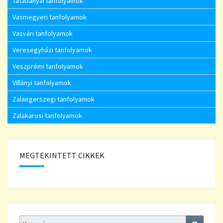
Tatabányai tanfolyamok
Vasmegyeri tanfolyamok
Vasvári tanfolyamok
Veresegyházi tanfolyamok
Veszprémi tanfolyamok
Villányi tanfolyamok
Zalaegerszegi tanfolyamok
Zalakarosi tanfolyamok
MEGTEKINTETT CIKKEK
Keresés:
Keresé