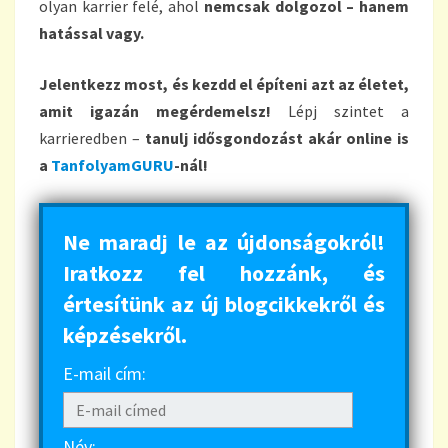
olyan karrier felé, ahol
nemcsak dolgozol – hanem
hatással vagy.
Jelentkezz most, és kezdd el építeni azt az életet,
amit igazán megérdemelsz!
Lépj szintet a
karrieredben –
tanulj idősgondozást akár online is
a
TanfolyamGURU
-nál!
Ne maradj le az újdonságokról!
Iratkozz fel hozzánk, és
értesítünk az új blogcikkekről és
képzésekről.
E-mail cím:
Név: