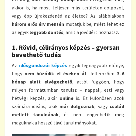
akkor is, ha most teljesen más területen dolgozol,
vagy épp újrakezdenéd az életed? Az alábbiakban
három erős érv mentén
mutatjuk be, miért lehet ez
az egyik
legjobb döntés
, amit a jövődért hozhatsz.
1. Rövid, célirányos képzés – gyorsan
bevethető tudás
Az
idősgondozói képzés
egyik legnagyobb előnye,
hogy
nem húzódik el éveken át
. Jellemzően
3–6
hónap alatt elvégezhető
, attól függően, hogy
milyen formátumban tanulsz – nappali, esti vagy
hétvégi képzés, akár
online
is. Ez különösen azok
számára ideális, akik
már dolgoznak
, vagy
család
mellett tanulnának
, és nem engedhetik meg
maguknak a hosszú távú tanulmányokat.