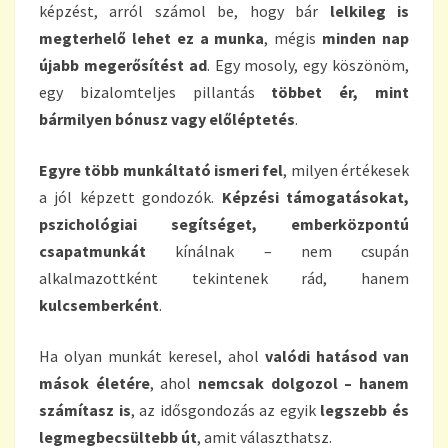
képzést, arról számol be, hogy bár
lelkileg is
megterhelő lehet ez a munka
, mégis
minden nap
újabb megerősítést ad
. Egy mosoly, egy köszönöm,
egy bizalomteljes pillantás
többet ér, mint
bármilyen bónusz vagy előléptetés
.
Egyre több munkáltató ismeri fel
, milyen értékesek
a jól képzett gondozók.
Képzési támogatásokat,
pszichológiai segítséget, emberközpontú
csapatmunkát
kínálnak – nem csupán
alkalmazottként tekintenek rád, hanem
kulcsemberként
.
Ha olyan munkát keresel, ahol
valódi hatásod van
mások életére
, ahol
nemcsak dolgozol – hanem
számítasz is
, az idősgondozás az egyik
legszebb és
legmegbecsültebb út
, amit választhatsz.