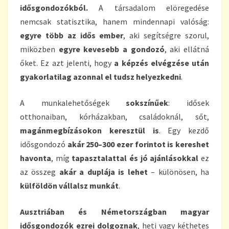
idősgondozókból.
A társadalom elöregedése
nemcsak statisztika, hanem mindennapi valóság:
egyre több az idős ember
, aki segítségre szorul,
miközben
egyre kevesebb a gondozó
, aki ellátná
őket. Ez azt jelenti, hogy
a képzés elvégzése után
gyakorlatilag azonnal el tudsz helyezkedni
.
A munkalehetőségek
sokszínűek
: idősek
otthonaiban, kórházakban, családoknál, sőt,
magánmegbízásokon keresztül is
. Egy kezdő
idősgondozó
akár 250–300 ezer forintot is kereshet
havonta
, míg
tapasztalattal és jó ajánlásokkal
ez
az összeg
akár a duplája is lehet
– különösen, ha
külföldön vállalsz munkát
.
Ausztriában és Németországban magyar
idősgondozók ezrei dolgoznak
, heti vagy kéthetes