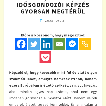
TANULNI!
IDŐSGONDOZÓI KÉPZÉS
–
GYORSAN MEGTÉRÜL
3
OK,
2025. 05. 5.
AMIÉRT
AZ
IDŐSGONDOZÓI
Előre is köszönöm, hogy megosztod:
KÉPZÉS
GYORSAN
MEGTÉRÜL
Képzeld el, hogy kevesebb mint fél év alatt olyan
szakmád lehet, amelyre nemcsak itthon, hanem
egész Európában is égető szükség van.
Egy hivatás,
ahol minden egyes nap számít, ahol nem egy
irodában görnyedsz a monitor előtt, hanem valódi
emberek életét teszed könnyebbé. És ami talán a