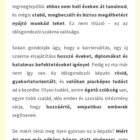
legmeglepőbb:
ehhez nem kell éveken át tanulnod
,
és mégis
stabil, megbecsült és biztos megélhetést
nyújtó munkád lehet
. Ez nem illúzió – ez az
idősgondozói szakma valósága.
Sokan gondolják úgy, hogy a karrierváltás, egy új
szakma elsajátítása
hosszú éveket, diplomákat és
hatalmas befektetéseket igényel
. Pedig ez ma már
nem így van. Az idősgondozói képzés
rövid,
gyakorlatorientált
, és
valóban piacképes tudást
ad a kezedbe. Olyan tudást, amire
égető szükség
van,
egyre több család, idős ember és szociális intézmény
várja, hogy
hozzáértő, empatikus emberek
segítsenek.
De miért térül meg ilyen gyorsan ez a képzés?
Miért
éri meg már néhány hónap alatt elvégezni
, még