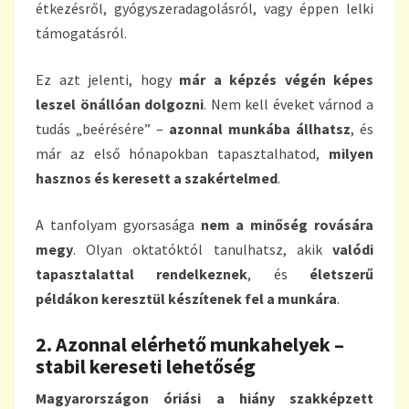
étkezésről, gyógyszeradagolásról, vagy éppen lelki
támogatásról.
Ez azt jelenti, hogy
már a képzés végén képes
leszel önállóan dolgozni
. Nem kell éveket várnod a
tudás „beérésére” –
azonnal munkába állhatsz
, és
már az első hónapokban tapasztalhatod,
milyen
hasznos és keresett a szakértelmed
.
A tanfolyam gyorsasága
nem a minőség rovására
megy
. Olyan oktatóktól tanulhatsz, akik
valódi
tapasztalattal rendelkeznek
, és
életszerű
példákon keresztül készítenek fel a munkára
.
2. Azonnal elérhető munkahelyek –
stabil kereseti lehetőség
Magyarországon óriási a hiány szakképzett