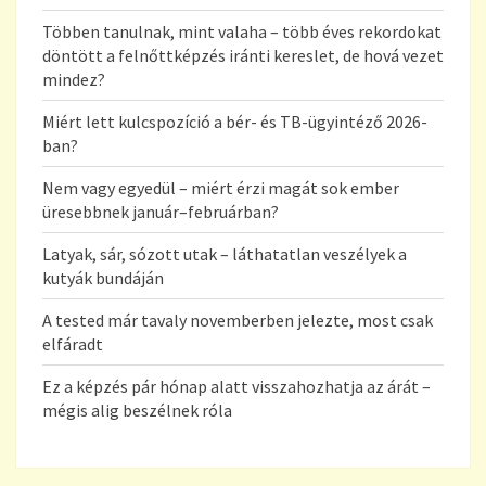
Többen tanulnak, mint valaha – több éves rekordokat
döntött a felnőttképzés iránti kereslet, de hová vezet
mindez?
Miért lett kulcspozíció a bér- és TB-ügyintéző 2026-
ban?
Nem vagy egyedül – miért érzi magát sok ember
üresebbnek január–februárban?
Latyak, sár, sózott utak – láthatatlan veszélyek a
kutyák bundáján
A tested már tavaly novemberben jelezte, most csak
elfáradt
Ez a képzés pár hónap alatt visszahozhatja az árát –
mégis alig beszélnek róla