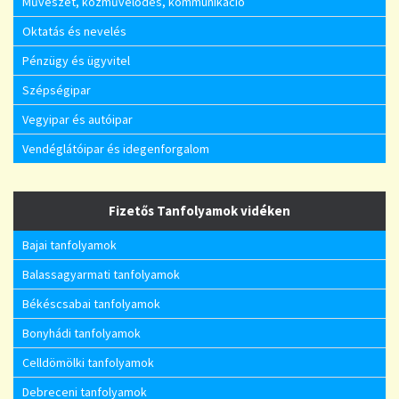
Művészet, közművelődés, kommunikáció
Oktatás és nevelés
Pénzügy és ügyvitel
Szépségipar
Vegyipar és autóipar
Vendéglátóipar és idegenforgalom
Fizetős Tanfolyamok vidéken
Bajai tanfolyamok
Balassagyarmati tanfolyamok
Békéscsabai tanfolyamok
Bonyhádi tanfolyamok
Celldömölki tanfolyamok
Debreceni tanfolyamok