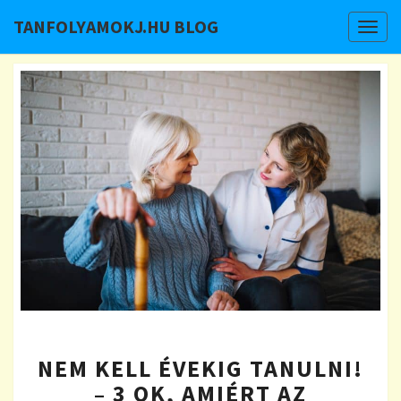
TANFOLYAMOKJ.HU BLOG
Togg
navig
NEM
NEM KELL ÉVEKIG TANULNI!
KELL
ÉVEKIG
– 3 OK, AMIÉRT AZ