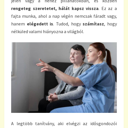
jelen vagy a nehéz pillanatokban, és közben
rengeteg szeretetet, hálát kapsz vissza
. Ez az a
fajta munka, ahol a nap végén nemcsak fáradt vagy,
hanem
elégedett is
. Tudod, hogy
számítasz
, hogy
nélküled valami hiányozna a világból.
A legtöbb tanítvány, aki elvégzi az idősgondozói