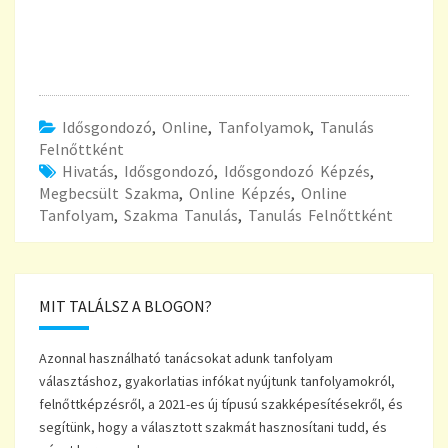
Idősgondozó
,
Online
,
Tanfolyamok
,
Tanulás
Felnőttként
Hivatás
,
Idősgondozó
,
Idősgondozó Képzés
,
Megbecsült Szakma
,
Online Képzés
,
Online
Tanfolyam
,
Szakma Tanulás
,
Tanulás Felnőttként
MIT TALÁLSZ A BLOGON?
Azonnal használható tanácsokat adunk tanfolyam
választáshoz, gyakorlatias infókat nyújtunk tanfolyamokról,
felnőttképzésről, a 2021-es új típusú szakképesítésekről, és
segítünk, hogy a választott szakmát hasznosítani tudd, és