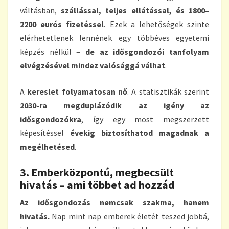
váltásban,
szállással, teljes ellátással, és 1800–
2200 eurós fizetéssel
. Ezek a lehetőségek szinte
elérhetetlenek lennének egy többéves egyetemi
képzés nélkül –
de az idősgondozói tanfolyam
elvégzésével mindez valósággá válhat
.
A
kereslet folyamatosan nő
. A statisztikák szerint
2030-ra megduplázódik az igény az
idősgondozókra
, így egy most megszerzett
képesítéssel
évekig biztosíthatod magadnak a
megélhetésed
.
3. Emberközpontú, megbecsült
hivatás – ami többet ad hozzád
Az idősgondozás nemcsak szakma, hanem
hivatás.
Nap mint nap emberek életét teszed jobbá,