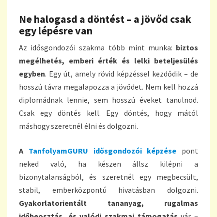
Ne halogasd a döntést – a jövőd csak
egy lépésre van
Az idősgondozói szakma több mint munka:
biztos
megélhetés, emberi érték és lelki beteljesülés
egyben
. Egy út, amely rövid képzéssel kezdődik – de
hosszú távra megalapozza a jövődet. Nem kell hozzá
diplomádnak lennie, sem hosszú éveket tanulnod.
Csak egy döntés kell. Egy döntés, hogy mától
máshogy szeretnél élni és dolgozni.
A
TanfolyamGURU idősgondozói képzése
pont
neked való, ha készen állsz kilépni a
bizonytalanságból, és szeretnél egy megbecsült,
stabil, emberközpontú hivatásban dolgozni.
Gyakorlatorientált tananyag, rugalmas
időbeosztás, és valódi szakmai támogatás
vár –