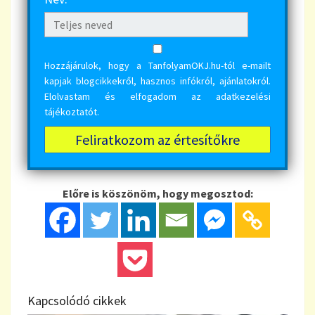
Hozzájárulok, hogy a TanfolyamOKJ.hu-tól e-mailt
kapjak blogcikkekről, hasznos infókról, ajánlatokról.
Elolvastam és elfogadom az
adatkezelési
tájékoztatót
.
Előre is köszönöm, hogy megosztod:
Kapcsolódó cikkek