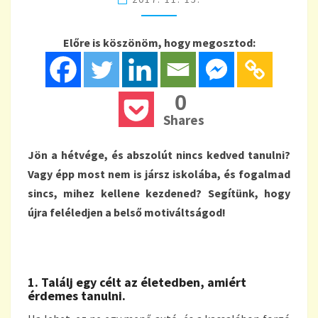
GYORSSEGÉLY!
Előre is köszönöm, hogy megosztod:
0
Shares
Jön a hétvége, és abszolút nincs kedved tanulni?
Vagy épp most nem is jársz iskolába, és fogalmad
sincs, mihez kellene kezdened? Segítünk, hogy
újra feléledjen a belső motiváltságod!
1. Találj egy célt az életedben, amiért
érdemes tanulni.