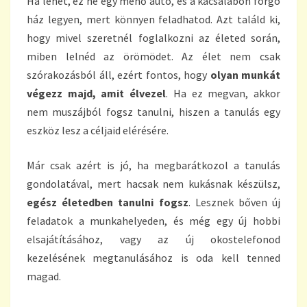
Ha lehet, ez ne egy menő autó, és a kacsalábon forgó
ház legyen, mert könnyen feladhatod. Azt találd ki,
hogy mivel szeretnél foglalkozni az életed során,
miben lelnéd az örömödet. Az élet nem csak
szórakozásból áll, ezért fontos, hogy
olyan munkát
végezz majd, amit élvezel
. Ha ez megvan, akkor
nem muszájból fogsz tanulni, hiszen a tanulás egy
eszköz lesz a céljaid elérésére.
Már csak azért is jó, ha megbarátkozol a tanulás
gondolatával, mert hacsak nem kukásnak készülsz,
egész életedben tanulni fogsz
. Lesznek bőven új
feladatok a munkahelyeden, és még egy új hobbi
elsajátításához, vagy az új okostelefonod
kezelésének megtanulásához is oda kell tenned
magad.