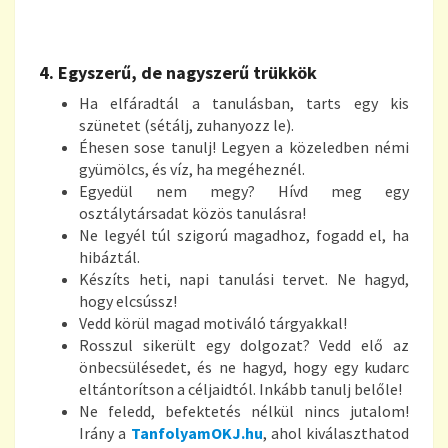
4. Egyszerű, de nagyszerű trükkök
Ha elfáradtál a tanulásban, tarts egy kis
szünetet (sétálj, zuhanyozz le).
Éhesen sose tanulj! Legyen a közeledben némi
gyümölcs, és víz, ha megéheznél.
Egyedül nem megy? Hívd meg egy
osztálytársadat közös tanulásra!
Ne legyél túl szigorú magadhoz, fogadd el, ha
hibáztál.
Készíts heti, napi tanulási tervet. Ne hagyd,
hogy elcsússz!
Vedd körül magad motiváló tárgyakkal!
Rosszul sikerült egy dolgozat? Vedd elő az
önbecsülésedet, és ne hagyd, hogy egy kudarc
eltántorítson a céljaidtól. Inkább tanulj belőle!
Ne feledd, befektetés nélkül nincs jutalom!
Irány a
TanfolyamOKJ.hu
, ahol kiválaszthatod