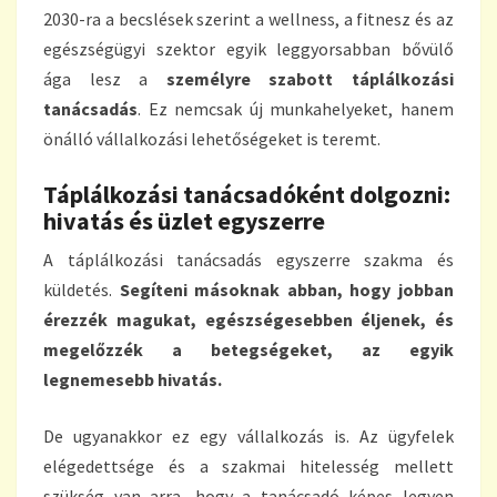
2030-ra a becslések szerint a wellness, a fitnesz és az
egészségügyi szektor egyik leggyorsabban bővülő
ága lesz a
személyre szabott táplálkozási
tanácsadás
. Ez nemcsak új munkahelyeket, hanem
önálló vállalkozási lehetőségeket is teremt.
Táplálkozási tanácsadóként dolgozni:
hivatás és üzlet egyszerre
A táplálkozási tanácsadás egyszerre szakma és
küldetés.
Segíteni másoknak abban, hogy jobban
érezzék magukat, egészségesebben éljenek, és
megelőzzék a betegségeket, az egyik
legnemesebb hivatás.
De ugyanakkor ez egy vállalkozás is. Az ügyfelek
elégedettsége és a szakmai hitelesség mellett
szükség van arra, hogy a tanácsadó képes legyen