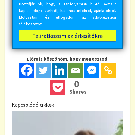
Hozzájárulok, hogy a TanfolyamOKJ.hu-tól e-mailt
kapjak blogcikkekről, hasznos infókról, ajánlatokról.
Elolvastam és elfogadom az
adatkezelési
tájékoztatót
.
Előre is köszönöm, hogy megosztod:
0
Shares
Kapcsolódó cikkek