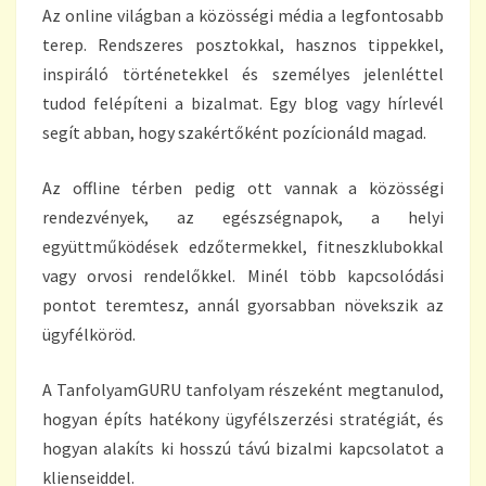
Az online világban a közösségi média a legfontosabb
terep. Rendszeres posztokkal, hasznos tippekkel,
inspiráló történetekkel és személyes jelenléttel
tudod felépíteni a bizalmat. Egy blog vagy hírlevél
segít abban, hogy szakértőként pozícionáld magad.
Az offline térben pedig ott vannak a közösségi
rendezvények, az egészségnapok, a helyi
együttműködések edzőtermekkel, fitneszklubokkal
vagy orvosi rendelőkkel. Minél több kapcsolódási
pontot teremtesz, annál gyorsabban növekszik az
ügyfélköröd.
A TanfolyamGURU tanfolyam részeként megtanulod,
hogyan építs hatékony ügyfélszerzési stratégiát, és
hogyan alakíts ki hosszú távú bizalmi kapcsolatot a
klienseiddel.