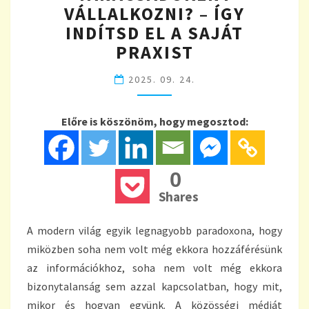
–
VÁLLALKOZNI? – ÍGY
ÍGY
INDÍTSD EL A SAJÁT
INDÍTSD
PRAXIST
EL
A
2025. 09. 24.
SAJÁT
PRAXIST
Előre is köszönöm, hogy megosztod:
0
Shares
A modern világ egyik legnagyobb paradoxona, hogy
miközben soha nem volt még ekkora hozzáférésünk
az információkhoz, soha nem volt még ekkora
bizonytalanság sem azzal kapcsolatban, hogy mit,
mikor és hogyan együnk. A közösségi médiát