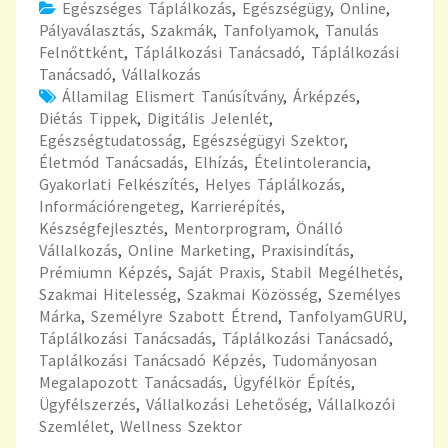
Egészséges Táplálkozás
,
Egészségügy
,
Online
,
Pályaválasztás
,
Szakmák
,
Tanfolyamok
,
Tanulás
Felnőttként
,
Táplálkozási Tanácsadó
,
Táplálkozási
Tanácsadó
,
Vállalkozás
Államilag Elismert Tanúsítvány
,
Árképzés
,
Diétás Tippek
,
Digitális Jelenlét
,
Egészségtudatosság
,
Egészségügyi Szektor
,
Életmód Tanácsadás
,
Elhízás
,
Ételintolerancia
,
Gyakorlati Felkészítés
,
Helyes Táplálkozás
,
Információrengeteg
,
Karrierépítés
,
Készségfejlesztés
,
Mentorprogram
,
Önálló
Vállalkozás
,
Online Marketing
,
Praxisindítás
,
Prémiumn Képzés
,
Saját Praxis
,
Stabil Megélhetés
,
Szakmai Hitelesség
,
Szakmai Közösség
,
Személyes
Márka
,
Személyre Szabott Étrend
,
TanfolyamGURU
,
Táplálkozási Tanácsadás
,
Táplálkozási Tanácsadó
,
Taplálkozási Tanácsadó Képzés
,
Tudományosan
Megalapozott Tanácsadás
,
Ügyfélkör Építés
,
Ügyfélszerzés
,
Vállalkozási Lehetőség
,
Vállalkozói
Szemlélet
,
Wellness Szektor