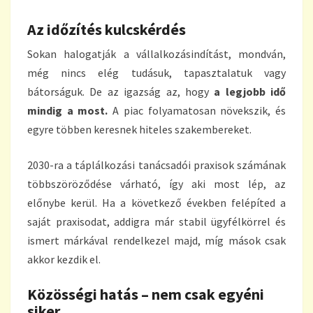
Az időzítés kulcskérdés
Sokan halogatják a vállalkozásindítást, mondván,
még nincs elég tudásuk, tapasztalatuk vagy
bátorságuk. De az igazság az, hogy
a legjobb idő
mindig a most.
A piac folyamatosan növekszik, és
egyre többen keresnek hiteles szakembereket.
2030-ra a táplálkozási tanácsadói praxisok számának
többszöröződése várható, így aki most lép, az
előnybe kerül. Ha a következő években felépíted a
saját praxisodat, addigra már stabil ügyfélkörrel és
ismert márkával rendelkezel majd, míg mások csak
akkor kezdik el.
Közösségi hatás – nem csak egyéni
siker