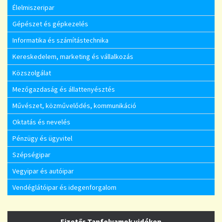
Élelmiszeripar
Gépészet és gépkezelés
Informatika és számítástechnika
Kereskedelem, marketing és vállalkozás
Közszolgálat
Mezőgazdaság és állattenyésztés
Művészet, közművelődés, kommunikáció
Oktatás és nevelés
Pénzügy és ügyvitel
Szépségipar
Vegyipar és autóipar
Vendéglátóipar és idegenforgalom
Fizetős Tanfolyamok vidéken