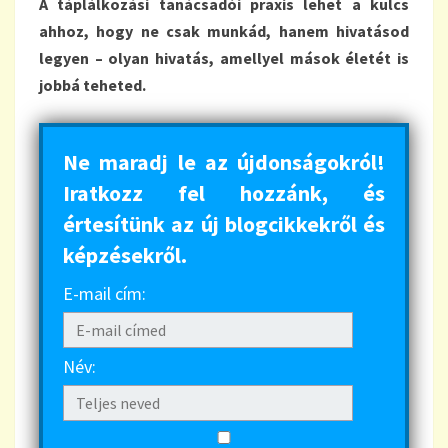
A táplálkozási tanácsadói praxis lehet a kulcs
ahhoz, hogy ne csak munkád, hanem hivatásod
legyen – olyan hivatás, amellyel mások életét is
jobbá teheted.
Ne maradj le az újdonságokról!
Iratkozz fel hozzánk, és
értesítünk az új blogcikkekről és
képzésekről.
E-mail cím:
Név: