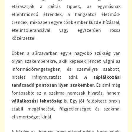
elárasztják a diétás tippek, az egymásnak
ellentmondó étrendek, a hangzatos életmód-
trendek, miközben egyre több ember küzd elhízással,
ételintoleranciával vagy egyszerűen rossz
közérzettel.
Ebben a zűrzavarban egyre nagyobb szükség van
olyan szakemberekre, akik képesek rendet vágni az
információrengetegben, és személyre szabott,
hiteles iránymutatást adni.
A táplálkozási
tanácsadó pontosan ilyen szakember.
És ami még
fontosabb: ez a szakma nemcsak hivatás, hanem
vállalkozási lehetőség
is. Egy jól felépített praxis
stabil megélhetést, függetlenséget és szakmai
elismertséget kínál.
A kérdés az, hogyan lehet eljutni odáig, hogy valaki