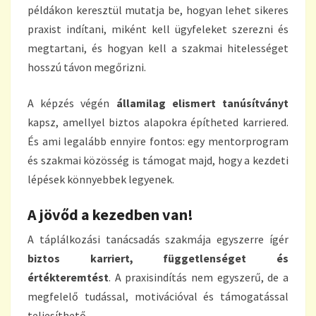
példákon keresztül mutatja be, hogyan lehet sikeres
praxist indítani, miként kell ügyfeleket szerezni és
megtartani, és hogyan kell a szakmai hitelességet
hosszú távon megőrizni.
A képzés végén
államilag elismert tanúsítványt
kapsz, amellyel biztos alapokra építheted karriered.
És ami legalább ennyire fontos: egy mentorprogram
és szakmai közösség is támogat majd, hogy a kezdeti
lépések könnyebbek legyenek.
A jövőd a kezedben van!
A táplálkozási tanácsadás szakmája egyszerre ígér
biztos karriert, függetlenséget és
értékteremtést
. A praxisindítás nem egyszerű, de a
megfelelő tudással, motivációval és támogatással
teljesíthető.