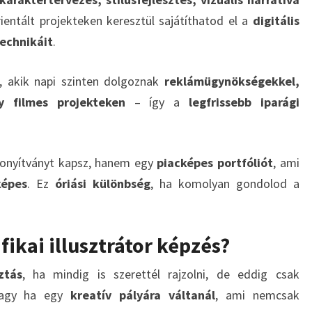
ientált projekteken keresztül sajátíthatod el a
digitális
technikáit
.
, akik napi szinten dolgoznak
reklámügynökségekkel,
y filmes projekteken
– így a
legfrissebb iparági
zonyítványt kapsz, hanem egy
piacképes portfóliót
, ami
képes
. Ez
óriási különbség
, ha komolyan gondolod a
fikai illusztrátor képzés?
ztás
, ha mindig is szerettél rajzolni, de eddig csak
 vagy ha egy
kreatív pályára váltanál
, ami nemcsak