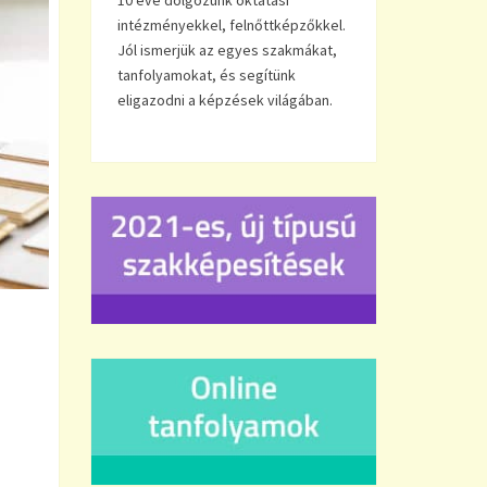
10 éve dolgozunk oktatási
intézményekkel, felnőttképzőkkel.
Jól ismerjük az egyes szakmákat,
tanfolyamokat, és segítünk
eligazodni a képzések világában.