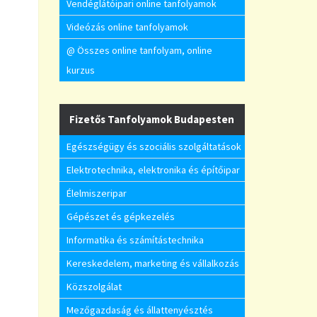
Vendéglátóipari online tanfolyamok
Videózás online tanfolyamok
@ Összes online tanfolyam, online
kurzus
Fizetős Tanfolyamok Budapesten
Egészségügy és szociális szolgáltatások
Elektrotechnika, elektronika és építőipar
Élelmiszeripar
Gépészet és gépkezelés
Informatika és számítástechnika
Kereskedelem, marketing és vállalkozás
Közszolgálat
Mezőgazdaság és állattenyésztés