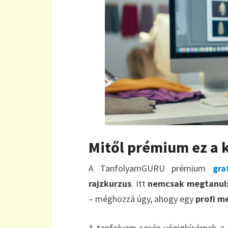
Mitől prémium ez a 
A TanfolyamGURU prémium
gra
rajzkurzus
. Itt
nemcsak megtanulsz
– méghozzá úgy, ahogy egy
profi m
A tanfolyam során végigkísérnek a