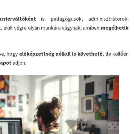
arrierváltóként
is: pedagógusok, adminisztrátorok,
, akik végre olyan munkára vágynak, amiben
megélhetik
tve, hogy
előképzettség nélkül is követhető
, de kellően
lapot
adjon.