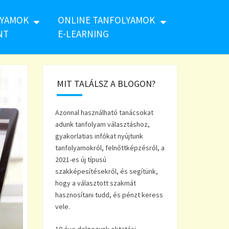
LYAMOK
ONLINE TANFOLYAMOK
NT
E-LEARNING
MIT TALÁLSZ A BLOGON?
Azonnal használható tanácsokat
adunk tanfolyam választáshoz,
gyakorlatias infókat nyújtunk
tanfolyamokról, felnőttképzésről, a
2021-es új típusú
szakképesítésekről, és segítünk,
hogy a választott szakmát
hasznosítani tudd, és pénzt keress
vele.