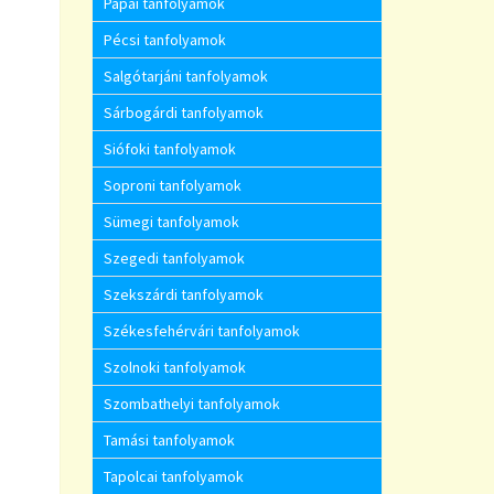
Pápai tanfolyamok
Pécsi tanfolyamok
Salgótarjáni tanfolyamok
Sárbogárdi tanfolyamok
Siófoki tanfolyamok
Soproni tanfolyamok
Sümegi tanfolyamok
Szegedi tanfolyamok
Szekszárdi tanfolyamok
Székesfehérvári tanfolyamok
Szolnoki tanfolyamok
Szombathelyi tanfolyamok
Tamási tanfolyamok
Tapolcai tanfolyamok