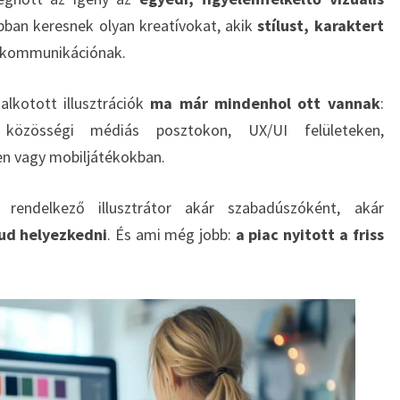
bban keresnek olyan kreatívokat, akik
stílust, karaktert
s kommunikációnak.
 alkotott illusztrációk
ma már mindenhol ott vannak
:
, közösségi médiás posztokon, UX/UI felületeken,
n vagy mobiljátékokban.
rendelkező illusztrátor akár szabadúszóként, akár
tud helyezkedni
. És ami még jobb:
a piac nyitott a friss