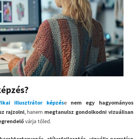
képzés?
fikai illusztrátor képzés
e
nem egy hagyományos
 rajzolni
, hanem
megtanulsz gondolkodni vizuálisan
egrendelő
várja tőled.
karaktertervezés, stílusfejlesztés, vizuális narratíva