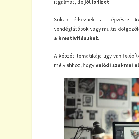
izgalmas, de
jól is fizet
.
Sokan érkeznek a képzésre
k
vendéglátósok vagy multis dolgozók
a kreativitásukat
.
A képzés tematikája úgy van felépí
mély ahhoz, hogy
valódi szakmai a