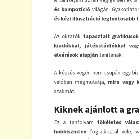
és kompozíció
világán. Gyakorlator
és kézi illusztráció legfontosabb 
Az oktatók
tapasztalt grafikusok
kiadókkal, játékstúdiókkal vag
elvárások alapján
tanítanak.
A képzés végén nem csupán egy bi
valóban megmutatja,
mire vagy 
szakmát.
Kiknek ajánlott a gra
Ez a tanfolyam
tökéletes válas
hobbiszinten
foglalkoztál vele,