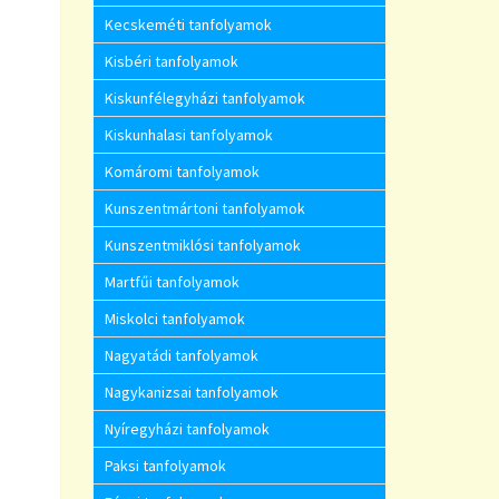
Kecskeméti tanfolyamok
Kisbéri tanfolyamok
Kiskunfélegyházi tanfolyamok
Kiskunhalasi tanfolyamok
Komáromi tanfolyamok
Kunszentmártoni tanfolyamok
Kunszentmiklósi tanfolyamok
Martfűi tanfolyamok
Miskolci tanfolyamok
Nagyatádi tanfolyamok
Nagykanizsai tanfolyamok
Nyíregyházi tanfolyamok
Paksi tanfolyamok