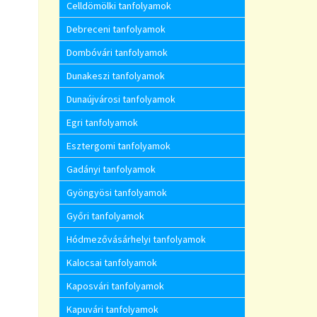
Celldömölki tanfolyamok
Debreceni tanfolyamok
Dombóvári tanfolyamok
Dunakeszi tanfolyamok
Dunaújvárosi tanfolyamok
Egri tanfolyamok
Esztergomi tanfolyamok
Gadányi tanfolyamok
Gyöngyösi tanfolyamok
Győri tanfolyamok
Hódmezővásárhelyi tanfolyamok
Kalocsai tanfolyamok
Kaposvári tanfolyamok
Kapuvári tanfolyamok