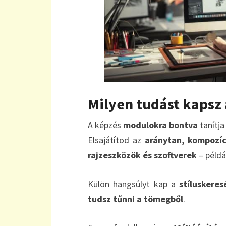
Milyen tudást kapsz
A képzés
modulokra bontva
tanítja
Elsajátítod az
aránytan, kompozíc
rajzeszközök és szoftverek
– példá
Külön hangsúlyt kap a
stíluskeres
tudsz tűnni a tömegből
.