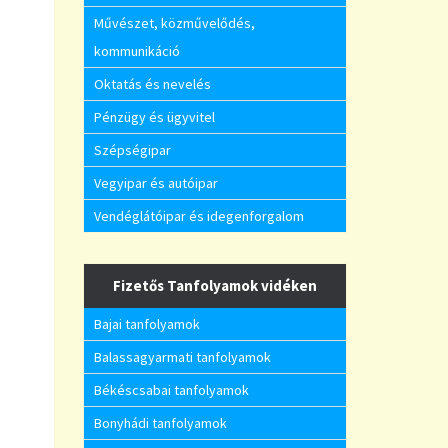
Művészet, közművelődés,
kommunikáció
Oktatás és nevelés
Pénzügy és ügyvitel
Szépségipar
Vegyipar és autóipar
Vendéglátóipar és idegenforgalom
Fizetős Tanfolyamok vidéken
Bajai tanfolyamok
Balassagyarmati tanfolyamok
Békéscsabai tanfolyamok
Bonyhádi tanfolyamok