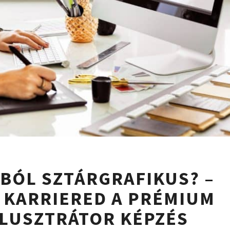
ILLUSZTRÁTORBÓL
BÓL SZTÁRGRAFIKUS? –
SZTÁRGRAFIKUS?
–
E KARRIERED A PRÉMIUM
ÍGY
LLUSZTRÁTOR KÉPZÉS
INDÍTJA
BE