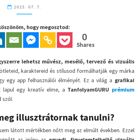
KARRIERED
2025. 07. 7.
A
PRÉMIUM
s köszönöm, hogy megosztod:
GRAFIKAI
0
ILLUSZTRÁTOR
Shares
KÉPZÉS
yszerre lehetsz művész, mesélő, tervező és vizuális
d, ötleteid, karaktereid és stílusod formálhatják egy márka
gy egy app felhasználói élményét. Ez a világ a
grafikai
 lapul egy kreatív elme, a
TanfolyamGURU
prémium
 szól.
meg illusztrátornak tanulni?
em látott mértékben nőtt meg az elmúlt években. Ezzel
egnőtt az igény az
egyedi, figyelemfelkeltő vizuális