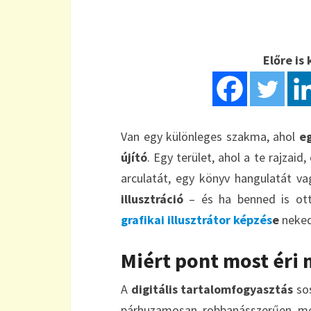
Előre i
Van egy különleges szakma, ahol
eg
újító
. Egy terület, ahol a te rajzai
arculatát, egy könyv hangulatát va
illusztráció
– és ha benned is ott
grafikai illusztrátor képzés
e
neked
Miért pont most éri 
A
digitális tartalomfogyasztás
sos
párhuzamosan robbanásszerűen m