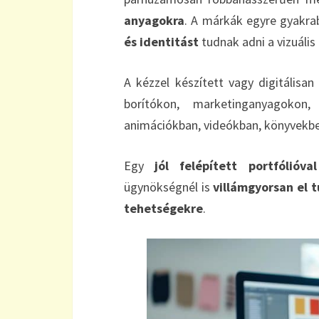
anyagokra
. A márkák egyre gyakra
és identitást
tudnak adni a vizuáli
A kézzel készített vagy digitálisan
borítókon, marketinganyagokon
animációkban, videókban, könyvekbe
Egy
jól felépített portfólióval
ügynökségnél is
villámgyorsan el 
tehetségekre
.