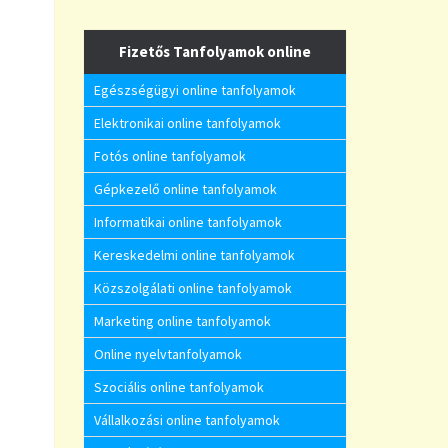
Fizetős Tanfolyamok online
Egészségügyi online tanfolyamok
Elektronikai online tanfolyamok
Fotós online tanfolyamok
Gépkezelő online tanfolyamok
Informatikai online tanfolyamok
Kereskedelmi online tanfolyamok
Közszolgálati online tanfolyamok
Marketing online tanfolyamok
Online nyelvtanfolyamok
Szociális online tanfolyamok
Vállalkozási online tanfolyamok