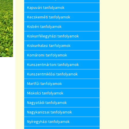
Kapuvári tanfolyamok
Kecskeméti tanfolyamok
Kisbéri tanfolyamok
Kiskunfélegyházi tanfolyamok
Kiskunhalasi tanfolyamok
Komáromi tanfolyamok
Kunszentmártoni tanfolyamok
Kunszentmiklósi tanfolyamok
Martfűi tanfolyamok
Miskolci tanfolyamok
Nagyatádi tanfolyamok
Nagykanizsai tanfolyamok
Nyíregyházi tanfolyamok