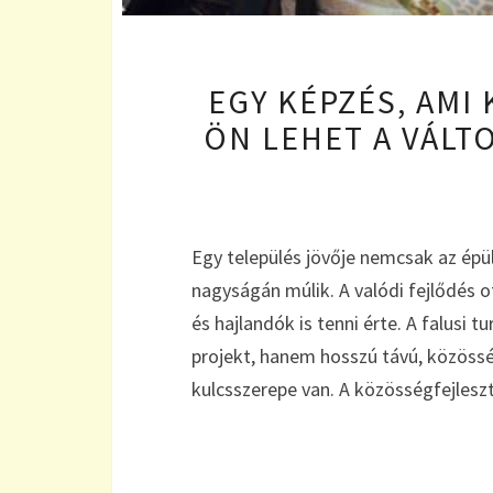
EGY KÉPZÉS, AMI
ÖN LEHET A VÁLT
Egy település jövője nemcsak az épü
nagyságán múlik. A valódi fejlődés 
és hajlandók is tenni érte. A falusi
projekt, hanem hosszú távú, közöss
kulcsszerepe van. A közösségfejlesz