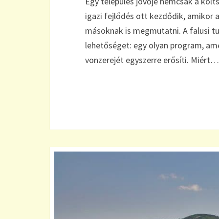
Egy település jövője nemcsak a költs
igazi fejlődés ott kezdődik, amikor 
másoknak is megmutatni. A falusi t
lehetőséget: egy olyan program, ame
vonzerejét egyszerre erősíti. Miért…