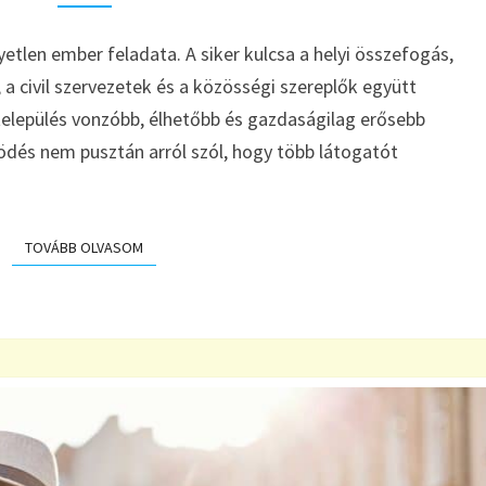
VÁLLALKOZÓKAT
ÉS
yetlen ember feladata. A siker kulcsa a helyi összefogás,
SZOLGÁLTATÓKAT
 a civil szervezetek és a közösségi szereplők együtt
A
TURIZMUS
település vonzóbb, élhetőbb és gazdaságilag erősebb
FEJLESZTÉSÉBE?
ödés nem pusztán arról szól, hogy több látogatót
TOVÁBB OLVASOM
TOVÁBB OLVASOM