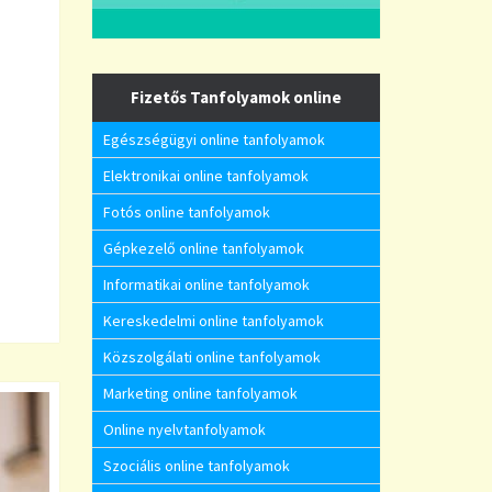
Fizetős Tanfolyamok online
Egészségügyi online tanfolyamok
Elektronikai online tanfolyamok
Fotós online tanfolyamok
Gépkezelő online tanfolyamok
Informatikai online tanfolyamok
Kereskedelmi online tanfolyamok
Közszolgálati online tanfolyamok
Marketing online tanfolyamok
Online nyelvtanfolyamok
Szociális online tanfolyamok