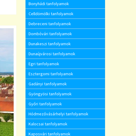
Bonyhádi tanfolyamok
Celldömölki tanfolyamok
Debreceni tanfolyamok
Dombóvári tanfolyamok
Dunakeszi tanfolyamok
Dunaújvárosi tanfolyamok
Egri tanfolyamok
Esztergomi tanfolyamok
Gadányi tanfolyamok
Gyöngyösi tanfolyamok
Győri tanfolyamok
Hódmezővásárhelyi tanfolyamok
Kalocsai tanfolyamok
Kaposvári tanfolyamok