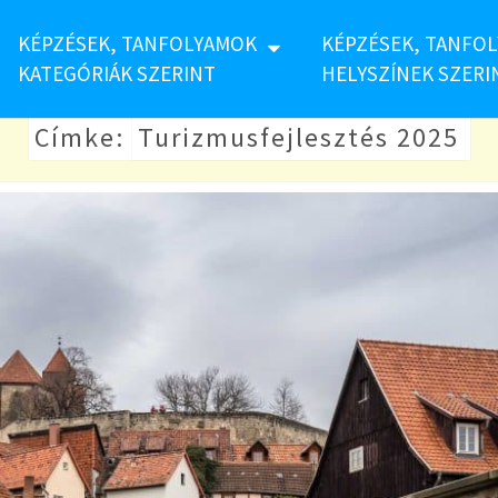
KÉPZÉSEK, TANFOLYAMOK
KÉPZÉSEK, TANFO
KATEGÓRIÁK SZERINT
HELYSZÍNEK SZERI
Címke:
Turizmusfejlesztés 2025