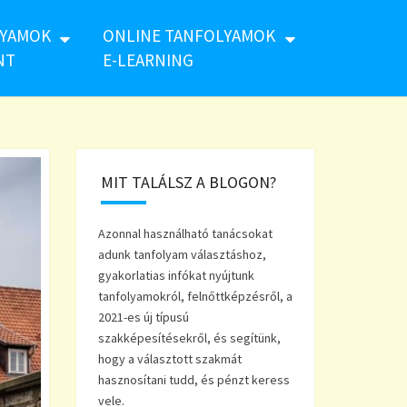
LYAMOK
ONLINE TANFOLYAMOK
NT
E-LEARNING
MIT TALÁLSZ A BLOGON?
Azonnal használható tanácsokat
adunk tanfolyam választáshoz,
gyakorlatias infókat nyújtunk
tanfolyamokról, felnőttképzésről, a
2021-es új típusú
szakképesítésekről, és segítünk,
hogy a választott szakmát
hasznosítani tudd, és pénzt keress
vele.