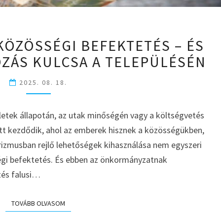
EGY
 KÖZÖSSÉGI BEFEKTETÉS – ÉS
KÉPZÉS,
OZÁS KULCSA A TELEPÜLÉSÉN
AMI
KÖZÖSSÉGI
BEFEKTETÉS
2025. 08. 18.
–
ÉS
letek állapotán, az utak minőségén vagy a költségvetés
ÖN
ott kezdődik, ahol az emberek hisznek a közösségükben,
LEHET
A
 turizmusban rejlő lehetőségek kihasználása nem egyszeri
VÁLTOZÁS
égi befektetés. És ebben az önkormányzatnak
KULCSA
tés falusi…
A
TELEPÜLÉSÉN
TOVÁBB OLVASOM
TOVÁBB OLVASOM