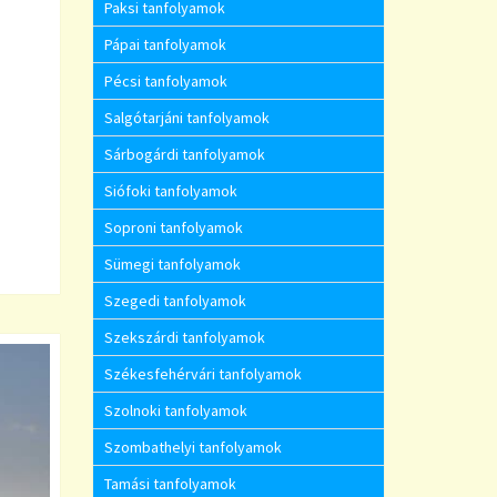
Paksi tanfolyamok
Pápai tanfolyamok
Pécsi tanfolyamok
Salgótarjáni tanfolyamok
Sárbogárdi tanfolyamok
Siófoki tanfolyamok
Soproni tanfolyamok
Sümegi tanfolyamok
Szegedi tanfolyamok
Szekszárdi tanfolyamok
Székesfehérvári tanfolyamok
Szolnoki tanfolyamok
Szombathelyi tanfolyamok
Tamási tanfolyamok