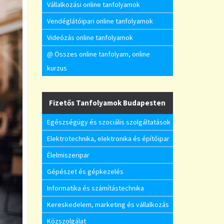
Vállalkozási online tanfolyamok
Vendéglátóipari online tanfolyamok
Videózás online tanfolyamok
@ Összes online tanfolyam, online
kurzus
Fizetős Tanfolyamok Budapesten
Egészségügy és szociális szolgáltatások
Elektrotechnika, elektronika és építőipar
Élelmiszeripar
Gépészet és gépkezelés
Informatika és számítástechnika
Kereskedelem, marketing és vállalkozás
Közszolgálat