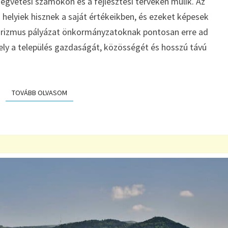
égvetési számokon és a fejlesztési terveken múlik. Az
TELEPÜLÉSÉT
A
a helyiek hisznek a saját értékeikben, és ezeket képesek
2025-
urizmus pályázat önkormányzatoknak pontosan erre ad
ÖS
ly a település gazdaságát, közösségét és hosszú távú
FALUSI
TURIZMUS
PÁLYÁZAT
TOVÁBB OLVASOM
TOVÁBB OLVASOM