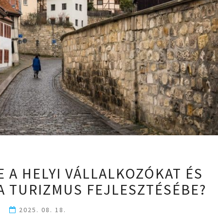
HOGYAN
 A HELYI VÁLLALKOZÓKAT ÉS
VONJA
A TURIZMUS FEJLESZTÉSÉBE?
BE
A
HELYI
2025. 08. 18.