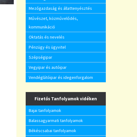
Mezőgazdaság és állattenyésztés
Művészet, közművelődés,
kommunikáció
Oktatás és nevelés
Pénzügy és ügyvitel
Szépségipar
Vegyipar és autóipar
Vendéglátóipar és idegenforgalom
Fizetős Tanfolyamok vidéken
Bajai tanfolyamok
Balassagyarmati tanfolyamok
Békéscsabai tanfolyamok