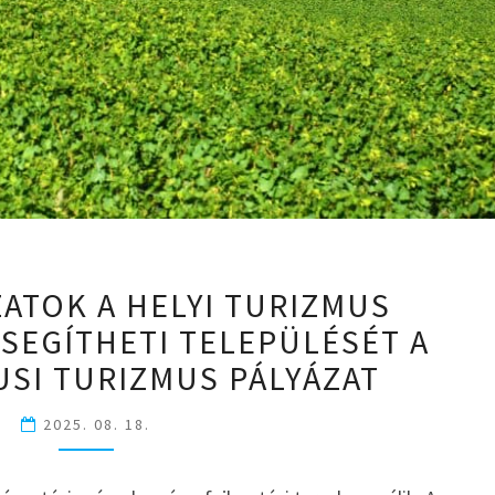
ÖNKORMÁNYZATOK
TOK A HELYI TURIZMUS
A
 SEGÍTHETI TELEPÜLÉSÉT A
HELYI
TURIZMUS
USI TURIZMUS PÁLYÁZAT
MOTORJAI
–
2025. 08. 18.
ÍGY
SEGÍTHETI