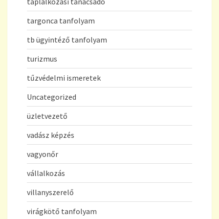
táplálkozási tanácsadó
targonca tanfolyam
tb ügyintéző tanfolyam
turizmus
tűzvédelmi ismeretek
Uncategorized
üzletvezető
vadász képzés
vagyonőr
vállalkozás
villanyszerelő
virágkötő tanfolyam