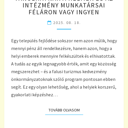
A
INTÉZMÉNY MUNKATÁRSAI
HELYIEK
FÉLÁRON VAGY INGYEN
ÉS
AZ
2025. 08. 18.
INTÉZMÉNY
MUNKATÁRSAI
Egy település fejlődése sokszor nem azon múlik, hogy
FÉLÁRON
VAGY
mennyi pénz áll rendelkezésre, hanem azon, hogy a
INGYEN
helyi emberek mennyire felkészültek és elhivatottak.
A tudás az egyik legnagyobb érték, amit egy közösség
megszerezhet – és a falusi turizmus kedvezmény
önkormányzatoknak szóló program pontosan ebben
segít. Ez egy olyan lehetőség, ahol a helyiek korszerű,
gyakorlati képzéshez…
TOVÁBB OLVASOM
TOVÁBB OLVASOM