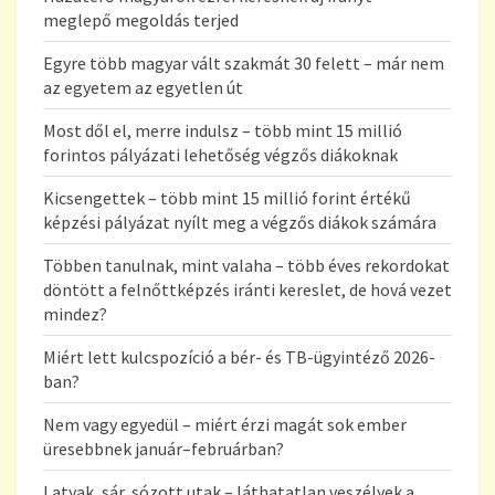
meglepő megoldás terjed
Egyre több magyar vált szakmát 30 felett – már nem
az egyetem az egyetlen út
Most dől el, merre indulsz – több mint 15 millió
forintos pályázati lehetőség végzős diákoknak
Kicsengettek – több mint 15 millió forint értékű
képzési pályázat nyílt meg a végzős diákok számára
Többen tanulnak, mint valaha – több éves rekordokat
döntött a felnőttképzés iránti kereslet, de hová vezet
mindez?
Miért lett kulcspozíció a bér- és TB-ügyintéző 2026-
ban?
Nem vagy egyedül – miért érzi magát sok ember
üresebbnek január–februárban?
Latyak, sár, sózott utak – láthatatlan veszélyek a