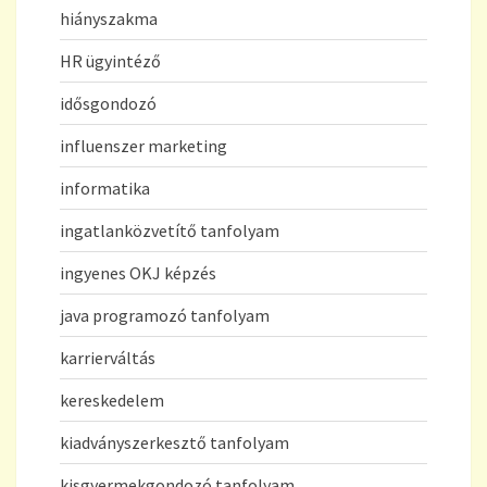
hiányszakma
HR ügyintéző
idősgondozó
influenszer marketing
informatika
ingatlanközvetítő tanfolyam
ingyenes OKJ képzés
java programozó tanfolyam
karrierváltás
kereskedelem
kiadványszerkesztő tanfolyam
kisgyermekgondozó tanfolyam