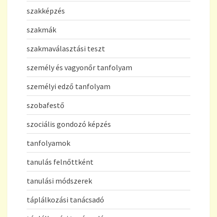
szakképzés
szakmák
szakmaválasztási teszt
személy és vagyonőr tanfolyam
személyi edző tanfolyam
szobafestő
szociális gondozó képzés
tanfolyamok
tanulás felnőttként
tanulási módszerek
táplálkozási tanácsadó