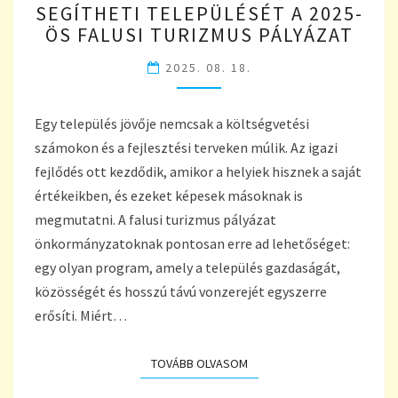
SEGÍTHETI TELEPÜLÉSÉT A 2025-
TURIZMUS
MOTORJAI
ÖS FALUSI TURIZMUS PÁLYÁZAT
–
2025. 08. 18.
ÍGY
SEGÍTHETI
TELEPÜLÉSÉT
Egy település jövője nemcsak a költségvetési
A
2025-
számokon és a fejlesztési terveken múlik. Az igazi
ÖS
fejlődés ott kezdődik, amikor a helyiek hisznek a saját
FALUSI
értékeikben, és ezeket képesek másoknak is
TURIZMUS
megmutatni. A falusi turizmus pályázat
PÁLYÁZAT
önkormányzatoknak pontosan erre ad lehetőséget:
egy olyan program, amely a település gazdaságát,
közösségét és hosszú távú vonzerejét egyszerre
erősíti. Miért…
TOVÁBB OLVASOM
TOVÁBB OLVASOM