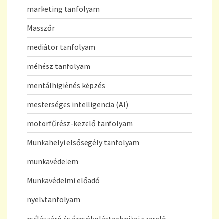
marketing tanfolyam
Masszőr
mediátor tanfolyam
méhész tanfolyam
mentálhigiénés képzés
mesterséges intelligencia (AI)
motorfűrész-kezelő tanfolyam
Munkahelyi elsősegély tanfolyam
munkavédelem
Munkavédelmi előadó
nyelvtanfolyam
nyílászáró és árnyékolástechnikai szerelő