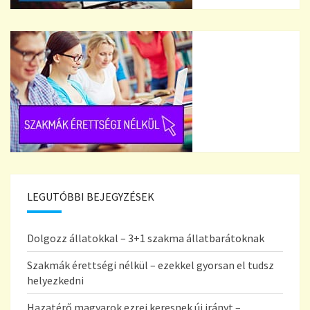
LEGUTÓBBI BEJEGYZÉSEK
Dolgozz állatokkal – 3+1 szakma állatbarátoknak
Szakmák érettségi nélkül – ezekkel gyorsan el tudsz
helyezkedni
Hazatérő magyarok ezrei keresnek új irányt –