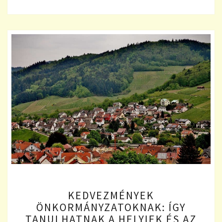
KEDVEZMÉNYEK
KEDVEZMÉNYEK
ÖNKORMÁNYZATOKNAK:
ÖNKORMÁNYZATOKNAK: ÍGY
ÍGY
TANULHATNAK A HELYIEK ÉS AZ
TANULHATNAK