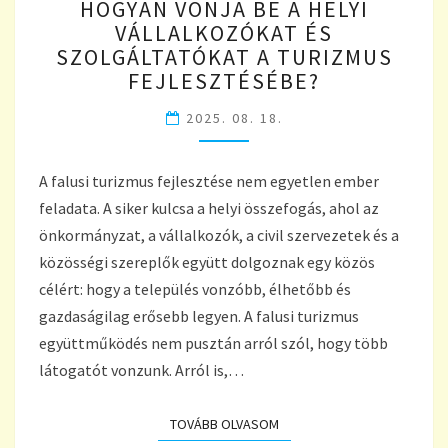
HOGYAN VONJA BE A HELYI
VONJA
VÁLLALKOZÓKAT ÉS
BE
SZOLGÁLTATÓKAT A TURIZMUS
A
HELYI
FEJLESZTÉSÉBE?
VÁLLALKOZÓKAT
2025. 08. 18.
ÉS
SZOLGÁLTATÓKAT
A
A falusi turizmus fejlesztése nem egyetlen ember
TURIZMUS
FEJLESZTÉSÉBE?
feladata. A siker kulcsa a helyi összefogás, ahol az
önkormányzat, a vállalkozók, a civil szervezetek és a
közösségi szereplők együtt dolgoznak egy közös
célért: hogy a település vonzóbb, élhetőbb és
gazdaságilag erősebb legyen. A falusi turizmus
együttműködés nem pusztán arról szól, hogy több
látogatót vonzunk. Arról is,…
TOVÁBB OLVASOM
TOVÁBB OLVASOM