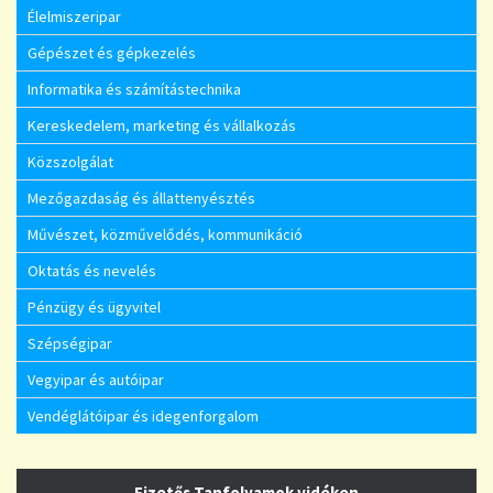
Élelmiszeripar
Gépészet és gépkezelés
Informatika és számítástechnika
Kereskedelem, marketing és vállalkozás
Közszolgálat
Mezőgazdaság és állattenyésztés
Művészet, közművelődés, kommunikáció
Oktatás és nevelés
Pénzügy és ügyvitel
Szépségipar
Vegyipar és autóipar
Vendéglátóipar és idegenforgalom
Fizetős Tanfolyamok vidéken