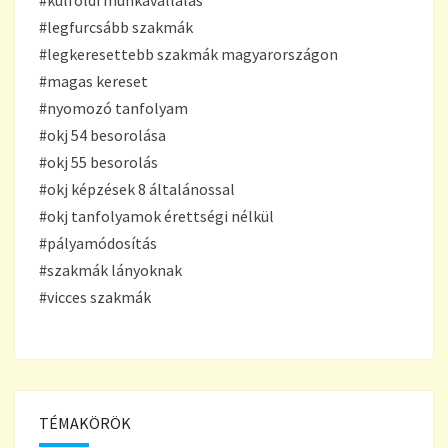
#külföldi munkavállalás
#legfurcsább szakmák
#legkeresettebb szakmák magyarországon
#magas kereset
#nyomozó tanfolyam
#okj 54 besorolása
#okj 55 besorolás
#okj képzések 8 általánossal
#okj tanfolyamok érettségi nélkül
#pályamódosítás
#szakmák lányoknak
#vicces szakmák
TÉMAKÖRÖK