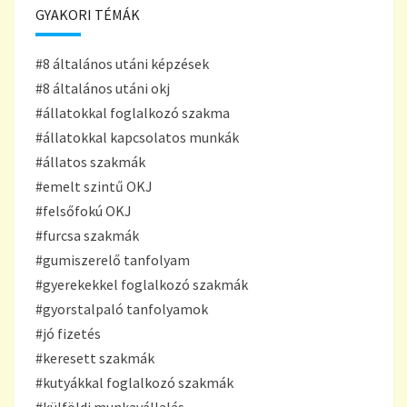
GYAKORI TÉMÁK
#8 általános utáni képzések
#8 általános utáni okj
#állatokkal foglalkozó szakma
#állatokkal kapcsolatos munkák
#állatos szakmák
#emelt szintű OKJ
#felsőfokú OKJ
#furcsa szakmák
#gumiszerelő tanfolyam
#gyerekekkel foglalkozó szakmák
#gyorstalpaló tanfolyamok
#jó fizetés
#keresett szakmák
#kutyákkal foglalkozó szakmák