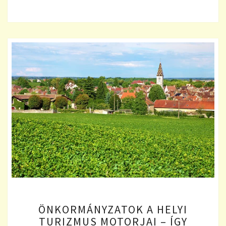
ÖNKORMÁNYZATOK
ÖNKORMÁNYZATOK A HELYI
A
TURIZMUS MOTORJAI – ÍGY
HELYI