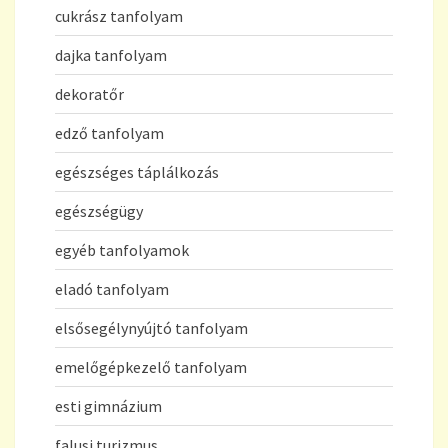
cukrász tanfolyam
dajka tanfolyam
dekoratőr
edző tanfolyam
egészséges táplálkozás
egészségügy
egyéb tanfolyamok
eladó tanfolyam
elsősegélynyújtó tanfolyam
emelőgépkezelő tanfolyam
esti gimnázium
falusi turizmus