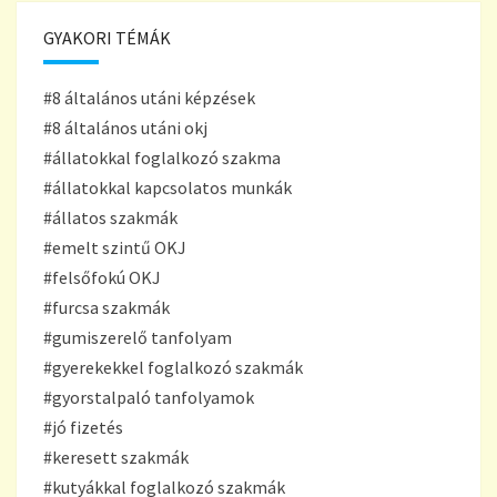
GYAKORI TÉMÁK
#8 általános utáni képzések
#8 általános utáni okj
#állatokkal foglalkozó szakma
#állatokkal kapcsolatos munkák
#állatos szakmák
#emelt szintű OKJ
#felsőfokú OKJ
#furcsa szakmák
#gumiszerelő tanfolyam
#gyerekekkel foglalkozó szakmák
#gyorstalpaló tanfolyamok
#jó fizetés
#keresett szakmák
#kutyákkal foglalkozó szakmák