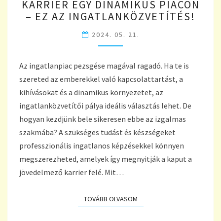
KARRIER EGY DINAMIKUS PIACON
EGY
– EZ AZ INGATLANKÖZVETÍTÉS!
DINAMIKUS
PIACON
2024. 05. 21.
–
EZ
AZ
Az ingatlanpiac pezsgése magával ragadó. Ha te is
INGATLANKÖZVETÍTÉS!
szereted az emberekkel való kapcsolattartást, a
kihívásokat és a dinamikus környezetet, az
ingatlanközvetítői pálya ideális választás lehet. De
hogyan kezdjünk bele sikeresen ebbe az izgalmas
szakmába? A szükséges tudást és készségeket
professzionális ingatlanos képzésekkel könnyen
megszerezheted, amelyek így megnyitják a kaput a
jövedelmező karrier felé. Mit…
TOVÁBB OLVASOM
TOVÁBB OLVASOM