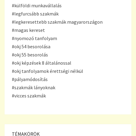
#külföldi munkavállalás
#legfurcsább szakmák
#legkeresettebb szakmák magyarországon
#magas kereset
#nyomozó tanfolyam
#okj 54 besorolása
#okj 55 besorolás
#okj képzések 8 általánossal
#okj tanfolyamok érettségi nélkül
#pályamódosítás
#szakmák lányoknak
#vicces szakmák
TÉMAKÖRÖK