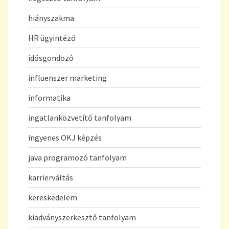
hiányszakma
HR ügyintéző
idősgondozó
influenszer marketing
informatika
ingatlanközvetítő tanfolyam
ingyenes OKJ képzés
java programozó tanfolyam
karrierváltás
kereskedelem
kiadványszerkesztő tanfolyam