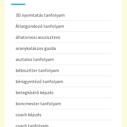
3D nyomtatás tanfolyam
Állatgondozó tanfolyam
állatorvosi asszisztens
aranykalászos gazda
asztalos tanfolyam
bébiszitter tanfolyam
bérügyintéző tanfolyam
betegkísérő képzés
boncmester tanfolyam
coach képzés
coach tanfolyam