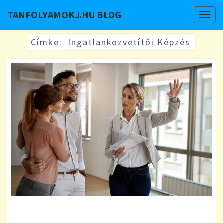
TANFOLYAMOKJ.HU BLOG
Togg
navig
Címke:
Ingatlanközvetítői Képzés
KARRIER