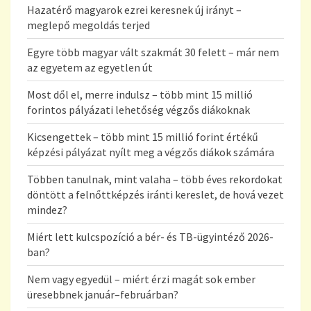
Hazatérő magyarok ezrei keresnek új irányt –
meglepő megoldás terjed
Egyre több magyar vált szakmát 30 felett – már nem
az egyetem az egyetlen út
Most dől el, merre indulsz – több mint 15 millió
forintos pályázati lehetőség végzős diákoknak
Kicsengettek – több mint 15 millió forint értékű
képzési pályázat nyílt meg a végzős diákok számára
Többen tanulnak, mint valaha – több éves rekordokat
döntött a felnőttképzés iránti kereslet, de hová vezet
mindez?
Miért lett kulcspozíció a bér- és TB-ügyintéző 2026-
ban?
Nem vagy egyedül – miért érzi magát sok ember
üresebbnek január–februárban?