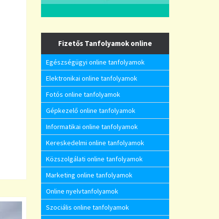
Fizetős Tanfolyamok online
Egészségügyi online tanfolyamok
Elektronikai online tanfolyamok
Fotós online tanfolyamok
Gépkezelő online tanfolyamok
Informatikai online tanfolyamok
Kereskedelmi online tanfolyamok
Közszolgálati online tanfolyamok
Marketing online tanfolyamok
Online nyelvtanfolyamok
Szociális online tanfolyamok