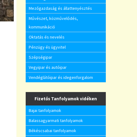
Mezőgazdaság és állattenyésztés
Művészet, közművelődés,
kommunikáció
Oktatás és nevelés
Pénzügy és ügyvitel
Szépségipar
Vegyipar és autóipar
Vendéglátóipar és idegenforgalom
Fizetős Tanfolyamok vidéken
Bajai tanfolyamok
Balassagyarmati tanfolyamok
Békéscsabai tanfolyamok