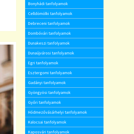
Bonyhádi tanfolyamok
Celldömölki tanfolyamok
Debreceni tanfolyamok
Dombóvári tanfolyamok
Dunakeszi tanfolyamok
Dunaújvárosi tanfolyamok
Egri tanfolyamok
Esztergomi tanfolyamok
Gadányi tanfolyamok
Gyöngyösi tanfolyamok
Győri tanfolyamok
Hódmezővásárhelyi tanfolyamok
Kalocsai tanfolyamok
Kaposvári tanfolyamok