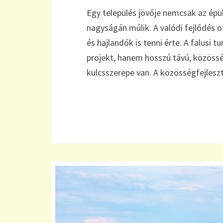
Egy település jövője nemcsak az épü
nagyságán múlik. A valódi fejlődés 
és hajlandók is tenni érte. A falusi
projekt, hanem hosszú távú, közöss
kulcsszerepe van. A közösségfejlesz