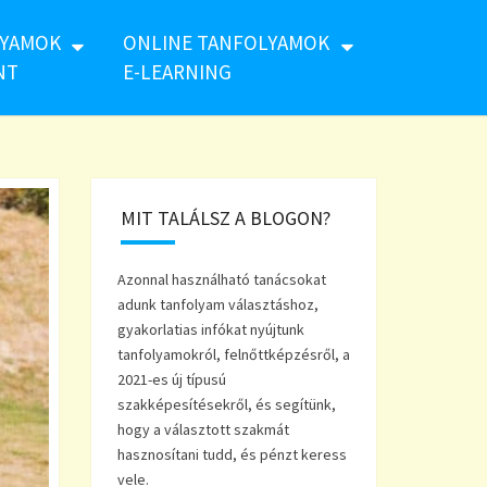
LYAMOK
ONLINE TANFOLYAMOK
NT
E-LEARNING
MIT TALÁLSZ A BLOGON?
Azonnal használható tanácsokat
adunk tanfolyam választáshoz,
gyakorlatias infókat nyújtunk
tanfolyamokról, felnőttképzésről, a
2021-es új típusú
szakképesítésekről, és segítünk,
hogy a választott szakmát
hasznosítani tudd, és pénzt keress
vele.