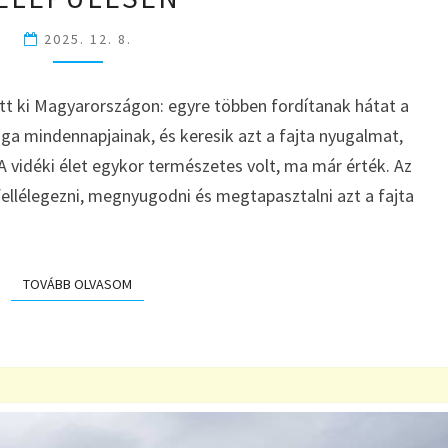
FALVAKNAK:
ÍGY
2025. 12. 8.
ÉPÍTHETSZ
SIKERES
ott ki Magyarországon: egyre többen fordítanak hátat a
VENDÉGLÁTÁST
KIS
ga mindennapjainak, és keresik azt a fajta nyugalmat,
TELEPÜLÉSEN
A vidéki élet egykor természetes volt, ma már érték. Az
fellélegezni, megnyugodni és megtapasztalni azt a fajta
TOVÁBB OLVASOM
TOVÁBB OLVASOM