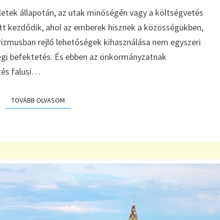
ÉS
letek állapotán, az utak minőségén vagy a költségvetés
ÖN
ott kezdődik, ahol az emberek hisznek a közösségükben,
LEHET
A
 turizmusban rejlő lehetőségek kihasználása nem egyszeri
VÁLTOZÁS
égi befektetés. És ebben az önkormányzatnak
KULCSA
tés falusi…
A
TELEPÜLÉSÉN
TOVÁBB OLVASOM
TOVÁBB OLVASOM