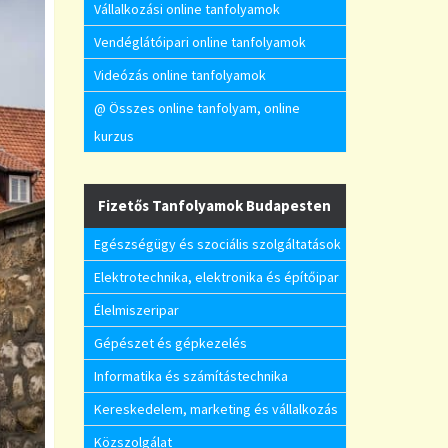
Vállalkozási online tanfolyamok
Vendéglátóipari online tanfolyamok
Videózás online tanfolyamok
@ Összes online tanfolyam, online
kurzus
Fizetős Tanfolyamok Budapesten
Egészségügy és szociális szolgáltatások
Elektrotechnika, elektronika és építőipar
Élelmiszeripar
Gépészet és gépkezelés
Informatika és számítástechnika
Kereskedelem, marketing és vállalkozás
Közszolgálat