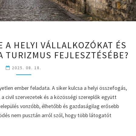
HOGYAN
 A HELYI VÁLLALKOZÓKAT ÉS
VONJA
A TURIZMUS FEJLESZTÉSÉBE?
BE
A
HELYI
2025. 08. 18.
VÁLLALKOZÓKAT
ÉS
yetlen ember feladata. A siker kulcsa a helyi összefogás,
SZOLGÁLTATÓKAT
 a civil szervezetek és a közösségi szereplők együtt
A
TURIZMUS
település vonzóbb, élhetőbb és gazdaságilag erősebb
FEJLESZTÉSÉBE?
ödés nem pusztán arról szól, hogy több látogatót