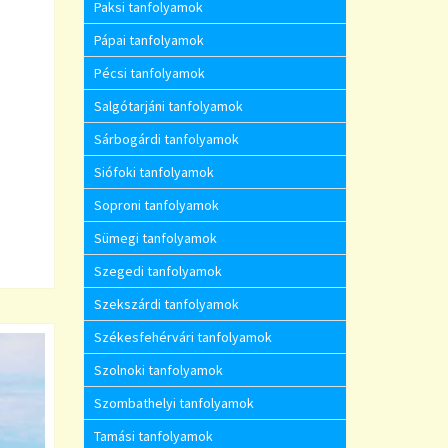
Paksi tanfolyamok
Pápai tanfolyamok
Pécsi tanfolyamok
Salgótarjáni tanfolyamok
Sárbogárdi tanfolyamok
Siófoki tanfolyamok
Soproni tanfolyamok
Sümegi tanfolyamok
Szegedi tanfolyamok
Szekszárdi tanfolyamok
Székesfehérvári tanfolyamok
Szolnoki tanfolyamok
Szombathelyi tanfolyamok
Tamási tanfolyamok