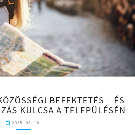
EGY
 KÖZÖSSÉGI BEFEKTETÉS – ÉS
KÉPZÉS,
OZÁS KULCSA A TELEPÜLÉSÉN
AMI
KÖZÖSSÉGI
BEFEKTETÉS
2025. 08. 18.
–