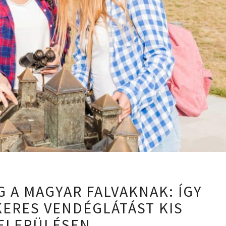
NAGY
 A MAGYAR FALVAKNAK: ÍGY
LEHETŐSÉG
KERES VENDÉGLÁTÁST KIS
A
MAGYAR
ELEPÜLÉSEN