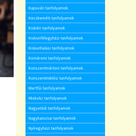
Kapuvári tanfolyamok
Kecskeméti tanfolyamok
Kisbéri tanfolyamok
Kiskunfélegyházi tanfolyamok
Kiskunhalasi tanfolyamok
Komáromi tanfolyamok
Kunszentmártoni tanfolyamok
Kunszentmiklósi tanfolyamok
Martfűi tanfolyamok
Miskolci tanfolyamok
Nagyatádi tanfolyamok
Nagykanizsai tanfolyamok
Nyíregyházi tanfolyamok