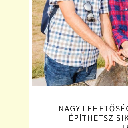
NAGY LEHETŐSÉG
ÉPÍTHETSZ SI
T